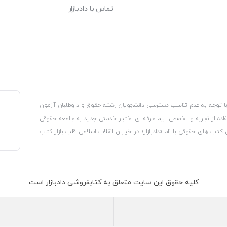
تماس با دادبازار
، با توجه به عدم تناسب دسترسی دانشجویان رشته حقوق و داوطلبان آزمون
استفاده از تجربه و تخصص تیم حرفه ای اختبار خدمتی جدید به جامعه حقوقی
 کتاب های حقوقی با نام «دادبازار» در خیابان انقلاب اسلامی قلب بازار کتاب
کترونیکی وزارت صنعت، معدن و تجارت، نشان ملی ثبت رسانه های دیجیتال از
از اتحادیه ناشران و کتابفروشان تهران به منظور ارائه مطمئن ترین خدمات
ه بر این با بهره گیری از فناوری برتر روز دنیا وبسایت کتابفروشی تخصصی
کلیه حقوق این سایت متعلق به کتابفروشی دادبازار است
 تلفیق آن با شناخت کامل نیازهای جامعه حقوقی کشور راه اندازی کردیم تا
 نیاز خود را تهیه کنند.