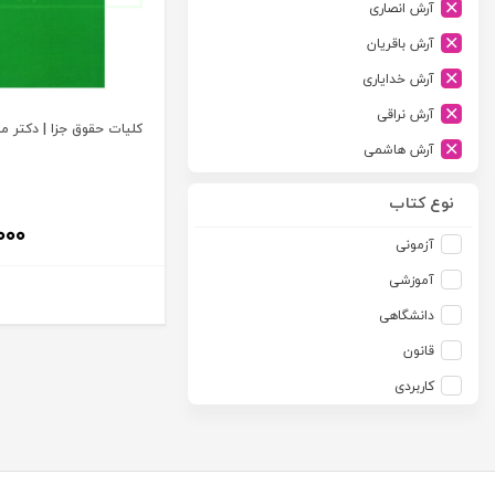
آرش انصاری
ارشد
آرش باقریان
اسلامیه
آرش خدایاری
اشکان
آرش نراقی
اطلاعات
کلیات حقوق جزا | دکتر م
آرش هاشمی
امجد
آرمین طلعت
امید انقلاب
نوع کتاب
آرون رایت
۰۰۰
امیرکبیر
آزمونی
آزاده صادقی
انتشارات موسسه مطالعات حقوقی دکتر محمد حسین شهبازی
آموزشی
آزیتا قربانی رحیم
انجمن آثار و مفاخر فرهنگی
دانشگاهی
آلبرت ون دایسی
اندیشه ارشد
قانون
آلن ردفرن
اندیشه بیگی
کاربردی
آمنه باخدا
اندیشه سبز نوین
آمنه خدادادی
اندیشه عصر
آنتونی آگوس
اندیشه های حقوقی