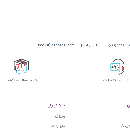
آدرس ایمیل :
info [at] dadbazar.com
بانی 24 ساعته
7 روز ضمانت بازگشت
ن
با دادبازار
وبلاگ
ن کالا
درباره ما