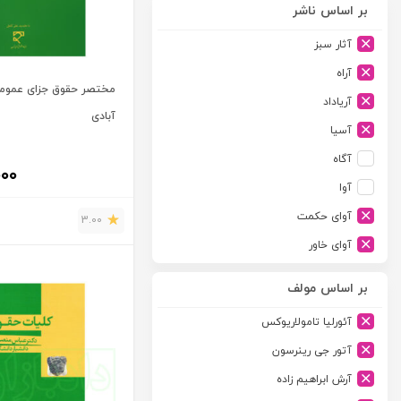
بر اساس ناشر
آثار سبز
آراه
مختصر حقوق جزای عمومی
آریاداد
آبادی
آسیا
آگاه
۰۰۰
آوا
آوای حکمت
3.00
آوای خاور
آوای دانش گستر
بر اساس مولف
آوند دانش
آئورلیا تامولاریوکس
آیدین
آتور جی رینرسون
ارجمند
آرش ابراهیم زاده
ارسطو