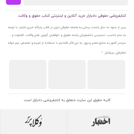
کتابفروشی حقوقی دادبازار خرید آنلاین و اینترنتی کتاب حقوق و وکالت
پس از حدود ده سال خدمت رسانی به جامعه حقوقی ایران در قالب پایگاه خبری اختبار، با توجه
به عدم تناسب دسترسی دانشجویان رشته حقوق و داوطلبان آزمون های وکالت، قضاوت و ...
سراسر کشور به منابع معتبر و بروز، به این فکر افتادیم با استفاده از تجربه و تخصص تیم حرفه
ای اختبار خدمتی جدید به جامعه حقوقی ایران ارائه کنیم. به این منظور با راه اندازی و تجهیز
نمایشگاه و فروشگاه دائمی تخصصی کتاب های حقوقی با نام «دادبازار» در خیابان انقلاب
اسلامی قلب بازار کتاب ایران و اخذ مجوزهای قانونی از جمله نماد اعتماد الکترونیک از مرکز
توسعه تجارت الکترونیکی وزارت صنعت، معدن و تجارت، نشان ملی ثبت رسانه های دیجیتال از
مرکز فناوری اطلاعات و رسانه های دیجیتال وزارت فرهنگ و ارشاد اسلامی و پروانه کسب از
اتحادیه ناشران و کتابفروشان تهران به منظور ارائه مطمئن ترین خدمات مجموعه بسیار کامل و
معتبری از کتاب های حقوقی را به علاقمندان عرضه کرده ایم. علاوه بر این با بهره گیری از فناوری
کلیه حقوق این سایت متعلق به کتابفروشی دادبازار است
برتر روز دنیا وبسایت کتابفروشی تخصصی حقوقی دادبازار را با استفاده از حدود ده سال تجربه
تخصصی در حوزه فناوری اطلاعات و تلفیق آن با شناخت کامل نیازهای جامعه حقوقی کشور راه
اندازی کردیم تا علاقمندان بتوانند با اطمینان کافی و به اتکای اعتبار این مجموعه قدیمی کتاب و
منابع مورد نیاز خود را تهیه کنند.