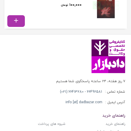
۱۰۰,۰۰۰
تومان
۷ روز هفته، ۲۴ ساعته پاسخگوی شما هستیم
شماره تماس :
66492581 - 66413280 (021)
آدرس ایمیل :
info [at] dadbazar.com
راهنمای خرید
راهنمای خرید
شیوه های پرداخت