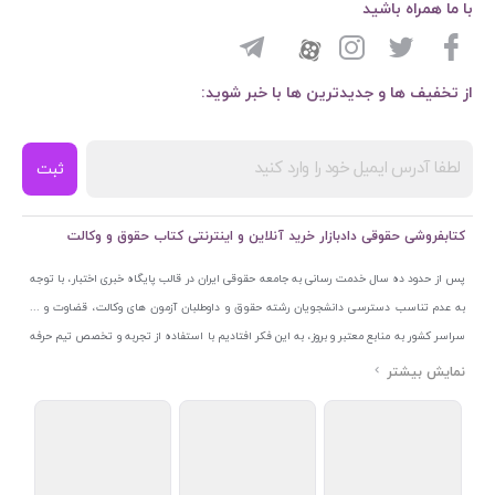
با ما همراه باشید
از تخفیف ها و جدیدترین ها با خبر شوید:
ثبت
کتابفروشی حقوقی دادبازار خرید آنلاین و اینترنتی کتاب حقوق و وکالت
پس از حدود ده سال خدمت رسانی به جامعه حقوقی ایران در قالب پایگاه خبری اختبار، با توجه
به عدم تناسب دسترسی دانشجویان رشته حقوق و داوطلبان آزمون های وکالت، قضاوت و ...
سراسر کشور به منابع معتبر و بروز، به این فکر افتادیم با استفاده از تجربه و تخصص تیم حرفه
ای اختبار خدمتی جدید به جامعه حقوقی ایران ارائه کنیم. به این منظور با راه اندازی و تجهیز
نمایشگاه و فروشگاه دائمی تخصصی کتاب های حقوقی با نام «دادبازار» در خیابان انقلاب
اسلامی قلب بازار کتاب ایران و اخذ مجوزهای قانونی از جمله نماد اعتماد الکترونیک از مرکز
توسعه تجارت الکترونیکی وزارت صنعت، معدن و تجارت، نشان ملی ثبت رسانه های دیجیتال از
مرکز فناوری اطلاعات و رسانه های دیجیتال وزارت فرهنگ و ارشاد اسلامی و پروانه کسب از