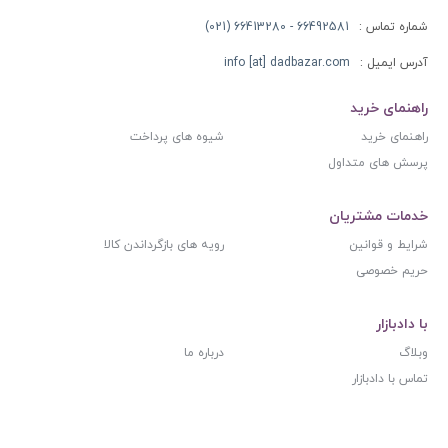
شماره تماس :
66492581 - 66413280 (021)
آدرس ایمیل :
info [at] dadbazar.com
راهنمای خرید
راهنمای خرید
شیوه های پرداخت
پرسش های متداول
خدمات مشتریان
شرایط و قوانین
رویه های بازگرداندن کالا
حریم خصوصی
با دادبازار
وبلاگ
درباره ما
تماس با دادبازار