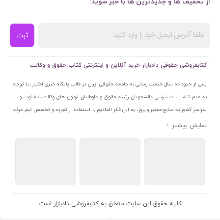
از تخفیف ها و جدیدترین ها با خبر شوید:
ثبت
کتابفروشی حقوقی دادبازار خرید آنلاین و اینترنتی کتاب حقوق و وکالت
پس از حدود ده سال خدمت رسانی به جامعه حقوقی ایران در قالب پایگاه خبری اختبار، با توجه
به عدم تناسب دسترسی دانشجویان رشته حقوق و داوطلبان آزمون های وکالت، قضاوت و ...
سراسر کشور به منابع معتبر و بروز، به این فکر افتادیم با استفاده از تجربه و تخصص تیم حرفه
ای اختبار خدمتی جدید به جامعه حقوقی ایران ارائه کنیم. به این منظور با راه اندازی و تجهیز
نمایشگاه و فروشگاه دائمی تخصصی کتاب های حقوقی با نام «دادبازار» در خیابان انقلاب
اسلامی قلب بازار کتاب ایران و اخذ مجوزهای قانونی از جمله نماد اعتماد الکترونیک از مرکز
توسعه تجارت الکترونیکی وزارت صنعت، معدن و تجارت، نشان ملی ثبت رسانه های دیجیتال از
مرکز فناوری اطلاعات و رسانه های دیجیتال وزارت فرهنگ و ارشاد اسلامی و پروانه کسب از
اتحادیه ناشران و کتابفروشان تهران به منظور ارائه مطمئن ترین خدمات مجموعه بسیار کامل و
معتبری از کتاب های حقوقی را به علاقمندان عرضه کرده ایم. علاوه بر این با بهره گیری از فناوری
کلیه حقوق این سایت متعلق به کتابفروشی دادبازار است
برتر روز دنیا وبسایت کتابفروشی تخصصی حقوقی دادبازار را با استفاده از حدود ده سال تجربه