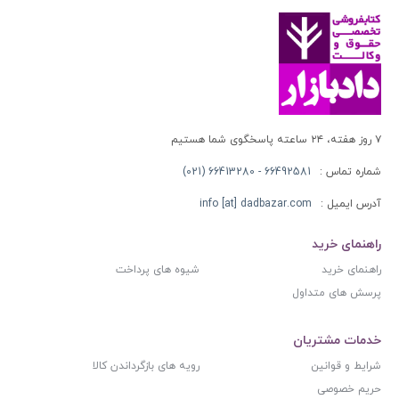
۷ روز هفته، ۲۴ ساعته پاسخگوی شما هستیم
شماره تماس :
66492581 - 66413280 (021)
آدرس ایمیل :
info [at] dadbazar.com
راهنمای خرید
راهنمای خرید
شیوه های پرداخت
پرسش های متداول
خدمات مشتریان
شرایط و قوانین
رویه های بازگرداندن کالا
حریم خصوصی