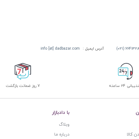
آدرس ایمیل :
info [at] dadbazar.com
بانی 24 ساعته
7 روز ضمانت بازگشت
ن
با دادبازار
وبلاگ
ن کالا
درباره ما