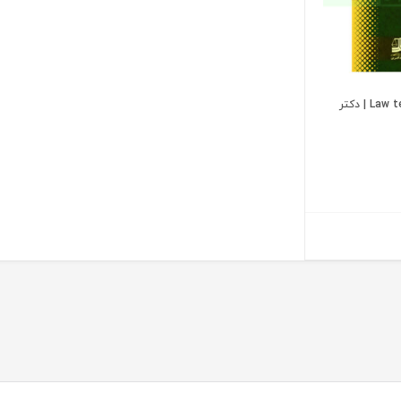
Law texts for Law Students | دکتر