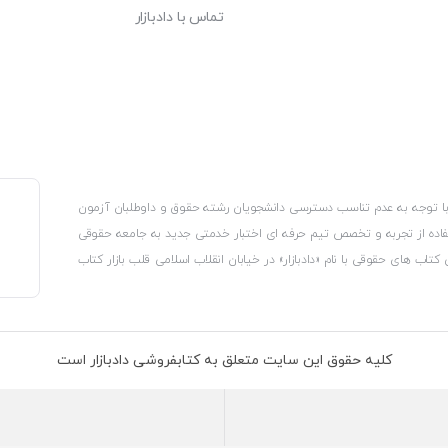
تماس با دادبازار
، با توجه به عدم تناسب دسترسی دانشجویان رشته حقوق و داوطلبان آزمون
استفاده از تجربه و تخصص تیم حرفه ای اختبار خدمتی جدید به جامعه حقوقی
 کتاب های حقوقی با نام «دادبازار» در خیابان انقلاب اسلامی قلب بازار کتاب
کترونیکی وزارت صنعت، معدن و تجارت، نشان ملی ثبت رسانه های دیجیتال از
از اتحادیه ناشران و کتابفروشان تهران به منظور ارائه مطمئن ترین خدمات
ه بر این با بهره گیری از فناوری برتر روز دنیا وبسایت کتابفروشی تخصصی
کلیه حقوق این سایت متعلق به کتابفروشی دادبازار است
 تلفیق آن با شناخت کامل نیازهای جامعه حقوقی کشور راه اندازی کردیم تا
 نیاز خود را تهیه کنند.