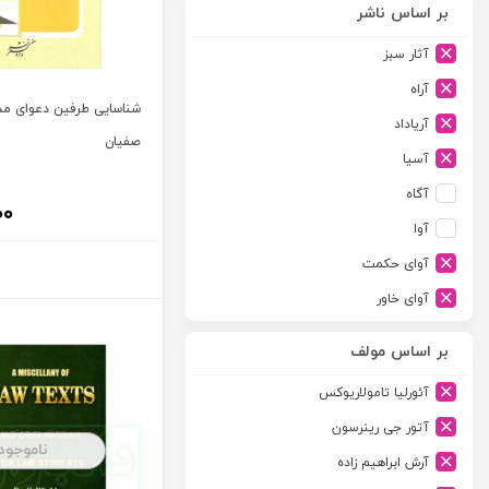
بر اساس ناشر
آثار سبز
آراه
شناسایی طرفین دعوای مدن
آریاداد
صفیان
آسیا
آگاه
۰۰
آوا
آوای حکمت
آوای خاور
آوای دانش گستر
بر اساس مولف
آوند دانش
آئورلیا تامولاریوکس
آیدین
آتور جی رینرسون
ارجمند
ناموجود
آرش ابراهیم زاده
ارسطو