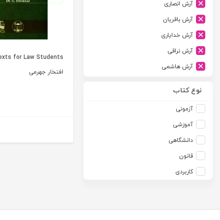
آرش انصاری
ارشد
آرش باقریان
اسلامیه
آرش خدایاری
اشکان
آرش نراقی
اطلاعات
آرش هاشمی
امجد
افتخار جهرمی
آرمین طلعت
امید انقلاب
نوع کتاب
آرون رایت
امیرکبیر
آزمونی
آزاده صادقی
انتشارات موسسه مطالعات حقوقی دکتر محمد حسین شهبازی
آموزشی
آزیتا قربانی رحیم
انجمن آثار و مفاخر فرهنگی
دانشگاهی
آلبرت ون دایسی
اندیشه ارشد
قانون
آلن ردفرن
اندیشه بیگی
کاربردی
آمنه باخدا
اندیشه سبز نوین
آمنه خدادادی
اندیشه عصر
آنتونی آگوس
اندیشه های حقوقی