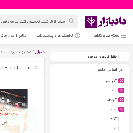
جستجوی
محصولات
دسته بندی کالاها
تخفیف ها و پیشنهادات
منابع آزمون مرکز 
دادبازار
/ محصولات برچسب خورد
فقط کالاهای موجود
بر اساس ناشر
آثار سبز
آراه
آریاداد
آسیا
آگاه
آوا