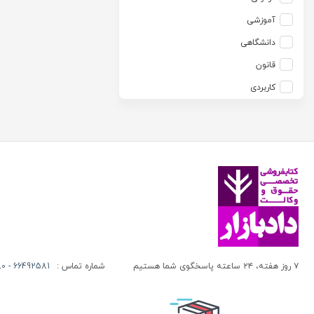
آزاده صادقی
انتشارات موسسه مطالعات حقوقی دکتر محمد حسین شهبازی
آموزشی
آزیتا قربانی رحیم
انجمن آثار و مفاخر فرهنگی
دانشگاهی
آلبرت ون دایسی
اندیشه ارشد
قانون
آلن ردفرن
اندیشه بیگی
کاربردی
آمنه باخدا
اندیشه سبز نوین
آمنه خدادادی
اندیشه عصر
آنتونی آگوس
اندیشه های حقوقی
آنتونیو کاسسه
بنگاه ترجمه و نشر کتاب پارسه
آندره لگراند
بهتاب
آندره مارمور
بهنامی
آندریاس کاکینیس
بهینه
آنگوس نرس
بوستان کتاب
۷ روز هفته، ۲۴ ساعته پاسخگوی شما هستیم
شماره تماس :
66492581 - 66413280 (021)
آیت الله العظمی حاج شیخ حسن نجفی قدس الله سره
پریکا
آیت الله العظمی سید ابوالقاسم خوئی
پژواک عدالت