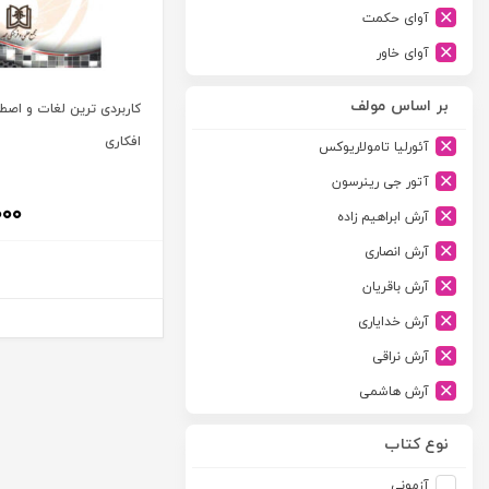
آوای حکمت
آوای خاور
آوای دانش گستر
بر اساس مولف
کاربردی ترین لغات و اصط
آوند دانش
افکاری
آئورلیا تامولاریوکس
آیدین
آتور جی رینرسون
ارجمند
۰۰۰
آرش ابراهیم زاده
ارسطو
آرش انصاری
ارشد
آرش باقریان
اسلامیه
آرش خدایاری
اشکان
آرش نراقی
اطلاعات
آرش هاشمی
امجد
آرمین طلعت
امید انقلاب
نوع کتاب
آرون رایت
امیرکبیر
آزمونی