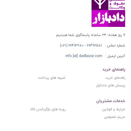
۷ روز هفته، ۲۴ ساعته پاسخگوی شما هستیم
شماره تماس :
66492581 - 66413280 (021)
آدرس ایمیل :
info [at] dadbazar.com
راهنمای خرید
راهنمای خرید
شیوه های پرداخت
پرسش های متداول
خدمات مشتریان
شرایط و قوانین
رویه های بازگرداندن کالا
حریم خصوصی