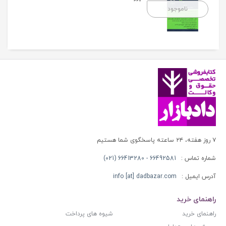
ناموجود
۷ روز هفته، ۲۴ ساعته پاسخگوی شما هستیم
شماره تماس :
66492581 - 66413280 (021)
آدرس ایمیل :
info [at] dadbazar.com
راهنمای خرید
راهنمای خرید
شیوه های پرداخت