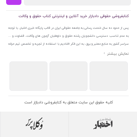
کتابفروشی حقوقی دادبازار خرید آنلاین و اینترنتی کتاب حقوق و وکالت
پس از حدود ده سال خدمت رسانی به جامعه حقوقی ایران در قالب پایگاه خبری اختبار، با توجه
به عدم تناسب دسترسی دانشجویان رشته حقوق و داوطلبان آزمون های وکالت، قضاوت و ...
سراسر کشور به منابع معتبر و بروز، به این فکر افتادیم با استفاده از تجربه و تخصص تیم حرفه
ای اختبار خدمتی جدید به جامعه حقوقی ایران ارائه کنیم. به این منظور با راه اندازی و تجهیز
نمایشگاه و فروشگاه دائمی تخصصی کتاب های حقوقی با نام «دادبازار» در خیابان انقلاب
اسلامی قلب بازار کتاب ایران و اخذ مجوزهای قانونی از جمله نماد اعتماد الکترونیک از مرکز
توسعه تجارت الکترونیکی وزارت صنعت، معدن و تجارت، نشان ملی ثبت رسانه های دیجیتال از
مرکز فناوری اطلاعات و رسانه های دیجیتال وزارت فرهنگ و ارشاد اسلامی و پروانه کسب از
اتحادیه ناشران و کتابفروشان تهران به منظور ارائه مطمئن ترین خدمات مجموعه بسیار کامل و
معتبری از کتاب های حقوقی را به علاقمندان عرضه کرده ایم. علاوه بر این با بهره گیری از فناوری
کلیه حقوق این سایت متعلق به کتابفروشی دادبازار است
برتر روز دنیا وبسایت کتابفروشی تخصصی حقوقی دادبازار را با استفاده از حدود ده سال تجربه
تخصصی در حوزه فناوری اطلاعات و تلفیق آن با شناخت کامل نیازهای جامعه حقوقی کشور راه
اندازی کردیم تا علاقمندان بتوانند با اطمینان کافی و به اتکای اعتبار این مجموعه قدیمی کتاب و
منابع مورد نیاز خود را تهیه کنند.