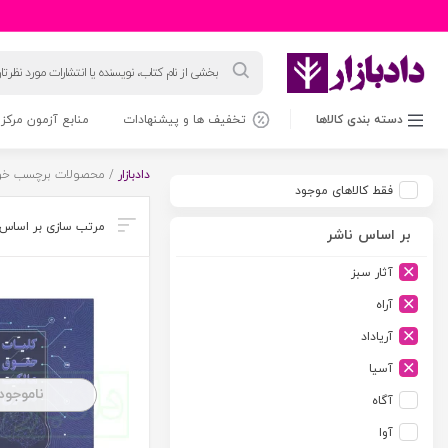
جستجوی
محصولات
دسته بندی کالاها
تخفیف ها و پیشنهادات
منابع آزمون مرکز 
دادبازار
/ محصولات برچسب خورد
فقط کالاهای موجود
بر اساس ناشر
آثار سبز
آراه
آریاداد
آسیا
ناموجود
آگاه
آوا