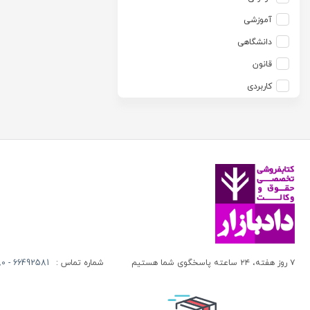
آزاده صادقی
انتشارات موسسه مطالعات حقوقی دکتر محمد حسین شهبازی
آموزشی
آزیتا قربانی رحیم
انجمن آثار و مفاخر فرهنگی
دانشگاهی
آلبرت ون دایسی
اندیشه ارشد
قانون
آلن ردفرن
اندیشه بیگی
کاربردی
آمنه باخدا
اندیشه سبز نوین
آمنه خدادادی
اندیشه عصر
آنتونی آگوس
اندیشه های حقوقی
آنتونیو کاسسه
بنگاه ترجمه و نشر کتاب پارسه
آندره لگراند
بهتاب
آندره مارمور
بهنامی
آندریاس کاکینیس
بهینه
آنگوس نرس
بوستان کتاب
۷ روز هفته، ۲۴ ساعته پاسخگوی شما هستیم
شماره تماس :
66492581 - 66413280 (021)
آیت الله العظمی حاج شیخ حسن نجفی قدس الله سره
پریکا
آیت الله العظمی سید ابوالقاسم خوئی
پژواک عدالت