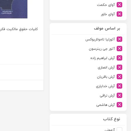
آوای حکمت
آوای خاور
آوای دانش گستر
بر اساس مولف
کلیات حقوق مالکیت فکری
آوند دانش
آئورلیا تامولاریوکس
آیدین
آتور جی رینرسون
ارجمند
آرش ابراهیم زاده
ارسطو
آرش انصاری
ارشد
آرش باقریان
اسلامیه
آرش خدایاری
اشکان
آرش نراقی
اطلاعات
آرش هاشمی
امجد
آرمین طلعت
امید انقلاب
نوع کتاب
آرون رایت
امیرکبیر
آزمونی