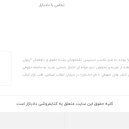
تماس با دادبازار
، با توجه به عدم تناسب دسترسی دانشجویان رشته حقوق و داوطلبان آزمون
استفاده از تجربه و تخصص تیم حرفه ای اختبار خدمتی جدید به جامعه حقوقی
 کتاب های حقوقی با نام «دادبازار» در خیابان انقلاب اسلامی قلب بازار کتاب
کترونیکی وزارت صنعت، معدن و تجارت، نشان ملی ثبت رسانه های دیجیتال از
از اتحادیه ناشران و کتابفروشان تهران به منظور ارائه مطمئن ترین خدمات
ه بر این با بهره گیری از فناوری برتر روز دنیا وبسایت کتابفروشی تخصصی
کلیه حقوق این سایت متعلق به کتابفروشی دادبازار است
 تلفیق آن با شناخت کامل نیازهای جامعه حقوقی کشور راه اندازی کردیم تا
 نیاز خود را تهیه کنند.