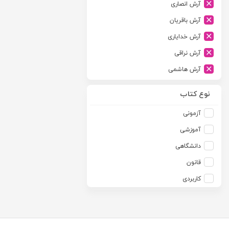
آرش انصاری
ارشد
آرش باقریان
اسلامیه
آرش خدایاری
اشکان
آرش نراقی
اطلاعات
آرش هاشمی
امجد
آرمین طلعت
امید انقلاب
نوع کتاب
آرون رایت
امیرکبیر
آزمونی
آزاده صادقی
انتشارات موسسه مطالعات حقوقی دکتر محمد حسین شهبازی
آموزشی
آزیتا قربانی رحیم
انجمن آثار و مفاخر فرهنگی
دانشگاهی
آلبرت ون دایسی
اندیشه ارشد
قانون
آلن ردفرن
اندیشه بیگی
کاربردی
آمنه باخدا
اندیشه سبز نوین
آمنه خدادادی
اندیشه عصر
آنتونی آگوس
اندیشه های حقوقی