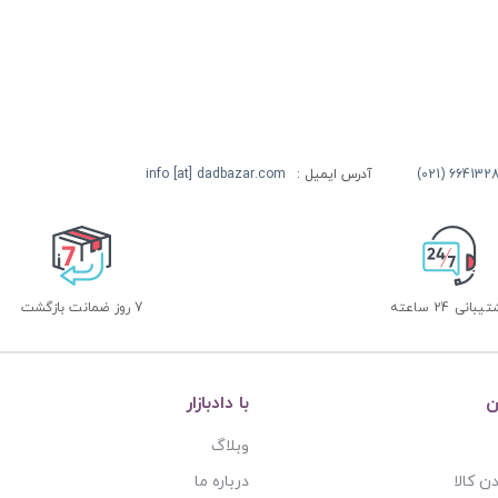
آدرس ایمیل :
info [at] dadbazar.com
بانی 24 ساعته
7 روز ضمانت بازگشت
ن
با دادبازار
وبلاگ
ن کالا
درباره ما