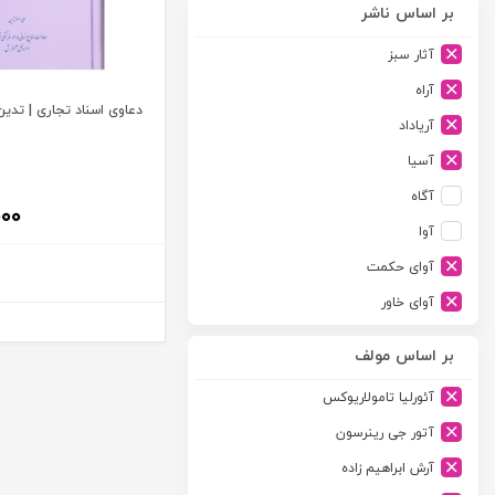
بر اساس ناشر
آثار سبز
آراه
دعاوی اسناد تجاری | تدین
آریاداد
آسیا
آگاه
۰۰۰
آوا
آوای حکمت
آوای خاور
آوای دانش گستر
بر اساس مولف
آوند دانش
آئورلیا تامولاریوکس
آیدین
آتور جی رینرسون
ارجمند
آرش ابراهیم زاده
ارسطو