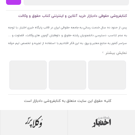
کتابفروشی حقوقی دادبازار خرید آنلاین و اینترنتی کتاب حقوق و وکالت
پس از حدود ده سال خدمت رسانی به جامعه حقوقی ایران در قالب پایگاه خبری اختبار، با توجه
به عدم تناسب دسترسی دانشجویان رشته حقوق و داوطلبان آزمون های وکالت، قضاوت و ...
سراسر کشور به منابع معتبر و بروز، به این فکر افتادیم با استفاده از تجربه و تخصص تیم حرفه
ای اختبار خدمتی جدید به جامعه حقوقی ایران ارائه کنیم. به این منظور با راه اندازی و تجهیز
نمایشگاه و فروشگاه دائمی تخصصی کتاب های حقوقی با نام «دادبازار» در خیابان انقلاب
اسلامی قلب بازار کتاب ایران و اخذ مجوزهای قانونی از جمله نماد اعتماد الکترونیک از مرکز
توسعه تجارت الکترونیکی وزارت صنعت، معدن و تجارت، نشان ملی ثبت رسانه های دیجیتال از
مرکز فناوری اطلاعات و رسانه های دیجیتال وزارت فرهنگ و ارشاد اسلامی و پروانه کسب از
اتحادیه ناشران و کتابفروشان تهران به منظور ارائه مطمئن ترین خدمات مجموعه بسیار کامل و
معتبری از کتاب های حقوقی را به علاقمندان عرضه کرده ایم. علاوه بر این با بهره گیری از فناوری
کلیه حقوق این سایت متعلق به کتابفروشی دادبازار است
برتر روز دنیا وبسایت کتابفروشی تخصصی حقوقی دادبازار را با استفاده از حدود ده سال تجربه
تخصصی در حوزه فناوری اطلاعات و تلفیق آن با شناخت کامل نیازهای جامعه حقوقی کشور راه
اندازی کردیم تا علاقمندان بتوانند با اطمینان کافی و به اتکای اعتبار این مجموعه قدیمی کتاب و
منابع مورد نیاز خود را تهیه کنند.