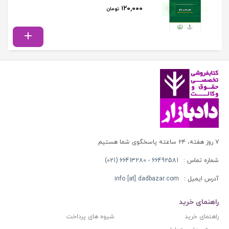
۱۲۰,۰۰۰
تومان
۷ روز هفته، ۲۴ ساعته پاسخگوی شما هستیم
شماره تماس :
66492581 - 66413280 (021)
آدرس ایمیل :
info [at] dadbazar.com
راهنمای خرید
راهنمای خرید
شیوه های پرداخت