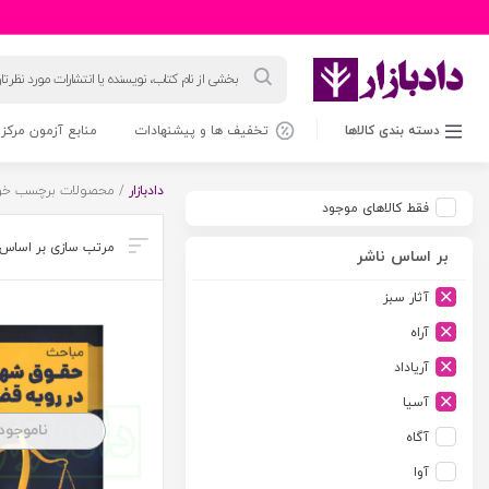
جستجوی
محصولات
دسته بندی کالاها
تخفیف ها و پیشنهادات
منابع آزمون مرکز 
دادبازار
/ محصولات برچسب خورد
فقط کالاهای موجود
بر اساس ناشر
آثار سبز
آراه
آریاداد
آسیا
ناموجود
آگاه
آوا