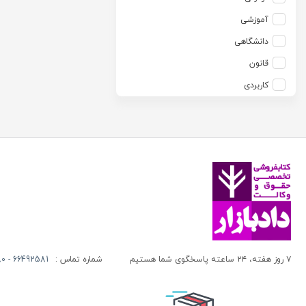
آزاده صادقی
انتشارات موسسه مطالعات حقوقی دکتر محمد حسین شهبازی
آموزشی
آزیتا قربانی رحیم
انجمن آثار و مفاخر فرهنگی
دانشگاهی
آلبرت ون دایسی
اندیشه ارشد
قانون
آلن ردفرن
اندیشه بیگی
کاربردی
آمنه باخدا
اندیشه سبز نوین
آمنه خدادادی
اندیشه عصر
آنتونی آگوس
اندیشه های حقوقی
آنتونیو کاسسه
بنگاه ترجمه و نشر کتاب پارسه
آندره لگراند
بهتاب
آندره مارمور
بهنامی
آندریاس کاکینیس
بهینه
آنگوس نرس
بوستان کتاب
۷ روز هفته، ۲۴ ساعته پاسخگوی شما هستیم
شماره تماس :
66492581 - 66413280 (021)
آیت الله العظمی حاج شیخ حسن نجفی قدس الله سره
پریکا
آیت الله العظمی سید ابوالقاسم خوئی
پژواک عدالت