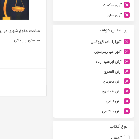
آوای حکمت
آوای خاور
آوای دانش گستر
بر اساس مولف
مباحث حقوق شهری در روی
آوند دانش
محمدی و رضائی
آئورلیا تامولاریوکس
آیدین
آتور جی رینرسون
ارجمند
آرش ابراهیم زاده
ارسطو
آرش انصاری
ارشد
آرش باقریان
اسلامیه
آرش خدایاری
اشکان
آرش نراقی
اطلاعات
آرش هاشمی
امجد
آرمین طلعت
امید انقلاب
نوع کتاب
آرون رایت
امیرکبیر
آزمونی