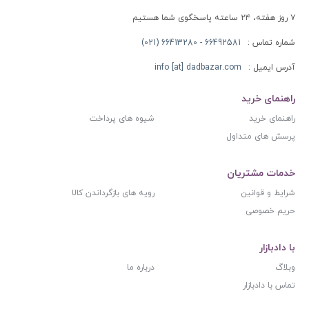
۷ روز هفته، ۲۴ ساعته پاسخگوی شما هستیم
شماره تماس :
66492581 - 66413280 (021)
آدرس ایمیل :
info [at] dadbazar.com
راهنمای خرید
راهنمای خرید
شیوه های پرداخت
پرسش های متداول
خدمات مشتریان
شرایط و قوانین
رویه های بازگرداندن کالا
حریم خصوصی
با دادبازار
وبلاگ
درباره ما
تماس با دادبازار