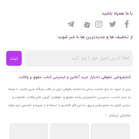
با ما همراه باشید
از تخفیف ها و جدیدترین ها با خبر شوید:
ثبت
کتابفروشی حقوقی دادبازار خرید آنلاین و اینترنتی کتاب حقوق و وکالت
پس از حدود ده سال خدمت رسانی به جامعه حقوقی ایران در قالب پایگاه خبری اختبار، با توجه
به عدم تناسب دسترسی دانشجویان رشته حقوق و داوطلبان آزمون های وکالت، قضاوت و ...
سراسر کشور به منابع معتبر و بروز، به این فکر افتادیم با استفاده از تجربه و تخصص تیم حرفه
ای اختبار خدمتی جدید به جامعه حقوقی ایران ارائه کنیم. به این منظور با راه اندازی و تجهیز
نمایشگاه و فروشگاه دائمی تخصصی کتاب های حقوقی با نام «دادبازار» در خیابان انقلاب
اسلامی قلب بازار کتاب ایران و اخذ مجوزهای قانونی از جمله نماد اعتماد الکترونیک از مرکز
توسعه تجارت الکترونیکی وزارت صنعت، معدن و تجارت، نشان ملی ثبت رسانه های دیجیتال از