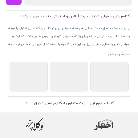
کتابفروشی حقوقی دادبازار خرید آنلاین و اینترنتی کتاب حقوق و وکالت
پس از حدود ده سال خدمت رسانی به جامعه حقوقی ایران در قالب پایگاه خبری اختبار، با توجه
به عدم تناسب دسترسی دانشجویان رشته حقوق و داوطلبان آزمون های وکالت، قضاوت و ...
سراسر کشور به منابع معتبر و بروز، به این فکر افتادیم با استفاده از تجربه و تخصص تیم حرفه
ای اختبار خدمتی جدید به جامعه حقوقی ایران ارائه کنیم. به این منظور با راه اندازی و تجهیز
نمایشگاه و فروشگاه دائمی تخصصی کتاب های حقوقی با نام «دادبازار» در خیابان انقلاب
اسلامی قلب بازار کتاب ایران و اخذ مجوزهای قانونی از جمله نماد اعتماد الکترونیک از مرکز
توسعه تجارت الکترونیکی وزارت صنعت، معدن و تجارت، نشان ملی ثبت رسانه های دیجیتال از
مرکز فناوری اطلاعات و رسانه های دیجیتال وزارت فرهنگ و ارشاد اسلامی و پروانه کسب از
اتحادیه ناشران و کتابفروشان تهران به منظور ارائه مطمئن ترین خدمات مجموعه بسیار کامل و
معتبری از کتاب های حقوقی را به علاقمندان عرضه کرده ایم. علاوه بر این با بهره گیری از فناوری
کلیه حقوق این سایت متعلق به کتابفروشی دادبازار است
برتر روز دنیا وبسایت کتابفروشی تخصصی حقوقی دادبازار را با استفاده از حدود ده سال تجربه
تخصصی در حوزه فناوری اطلاعات و تلفیق آن با شناخت کامل نیازهای جامعه حقوقی کشور راه
اندازی کردیم تا علاقمندان بتوانند با اطمینان کافی و به اتکای اعتبار این مجموعه قدیمی کتاب و
منابع مورد نیاز خود را تهیه کنند.