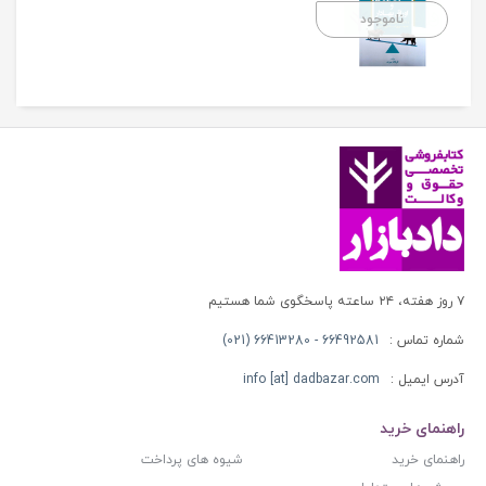
ناموجود
۷ روز هفته، ۲۴ ساعته پاسخگوی شما هستیم
شماره تماس :
66492581 - 66413280 (021)
آدرس ایمیل :
info [at] dadbazar.com
راهنمای خرید
راهنمای خرید
شیوه های پرداخت