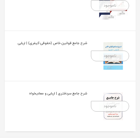
ناموجود
شرح جامع قوانین خاص (حقوقی-کیفری) | اربابی
ناموجود
شرح جامع سردفتری | اربابی و معادیخواه
ناموجود