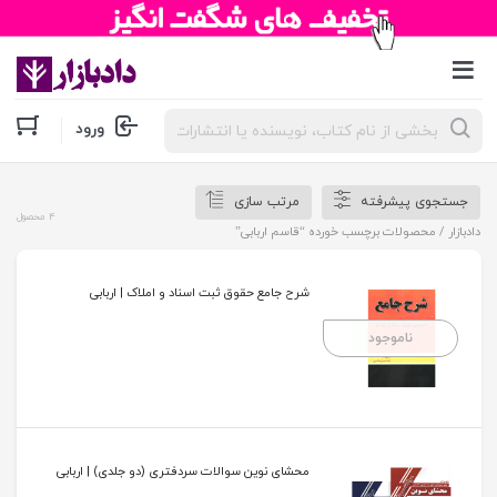
جستجوی
ورود
محصولات
جستجوی پیشرفته
مرتب سازی
4 محصول
دادبازار
/ محصولات برچسب خورده “قاسم اربابی”
شرح جامع حقوق ثبت اسناد و املاک | اربابی
ناموجود
محشای نوین سوالات سردفتری (دو جلدی) | اربابی