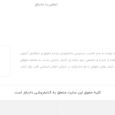
تماس با دادبازار
، با توجه به عدم تناسب دسترسی دانشجویان رشته حقوق و داوطلبان آزمون
استفاده از تجربه و تخصص تیم حرفه ای اختبار خدمتی جدید به جامعه حقوقی
 کتاب های حقوقی با نام «دادبازار» در خیابان انقلاب اسلامی قلب بازار کتاب
کترونیکی وزارت صنعت، معدن و تجارت، نشان ملی ثبت رسانه های دیجیتال از
از اتحادیه ناشران و کتابفروشان تهران به منظور ارائه مطمئن ترین خدمات
ه بر این با بهره گیری از فناوری برتر روز دنیا وبسایت کتابفروشی تخصصی
کلیه حقوق این سایت متعلق به کتابفروشی دادبازار است
 تلفیق آن با شناخت کامل نیازهای جامعه حقوقی کشور راه اندازی کردیم تا
 نیاز خود را تهیه کنند.