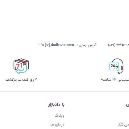
آدرس ایمیل :
info [at] dadbazar.com
بانی 24 ساعته
7 روز ضمانت بازگشت
ن
با دادبازار
وبلاگ
ن کالا
درباره ما