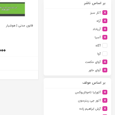
بر اساس ناشر
آثار سبز
آراه
قانون مدنی | هوشیار
آریاداد
آسیا
آگاه
۰۰۰
آوا
آوای حکمت
آوای خاور
آوای دانش گستر
بر اساس مولف
آوند دانش
آئورلیا تامولاریوکس
آیدین
آتور جی رینرسون
ارجمند
آرش ابراهیم زاده
ارسطو