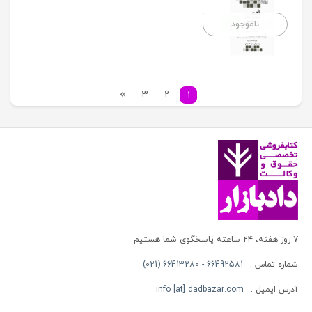
ناموجود
3
2
1
۷ روز هفته، ۲۴ ساعته پاسخگوی شما هستیم
شماره تماس :
66492581 - 66413280 (021)
آدرس ایمیل :
info [at] dadbazar.com