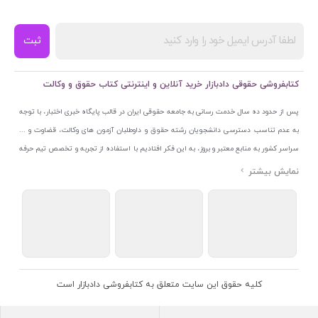
ثبت
کتابفروشی حقوقی دادبازار خرید آنلاین و اینترنتی کتاب حقوق و وکالت
پس از حدود ده سال خدمت رسانی به جامعه حقوقی ایران در قالب پایگاه خبری اختبار، با توجه
به عدم تناسب دسترسی دانشجویان رشته حقوق و داوطلبان آزمون های وکالت، قضاوت و ...
سراسر کشور به منابع معتبر و بروز، به این فکر افتادیم با استفاده از تجربه و تخصص تیم حرفه
ای اختبار خدمتی جدید به جامعه حقوقی ایران ارائه کنیم. به این منظور با راه اندازی و تجهیز
نمایشگاه و فروشگاه دائمی تخصصی کتاب های حقوقی با نام «دادبازار» در خیابان انقلاب
اسلامی قلب بازار کتاب ایران و اخذ مجوزهای قانونی از جمله نماد اعتماد الکترونیک از مرکز
توسعه تجارت الکترونیکی وزارت صنعت، معدن و تجارت، نشان ملی ثبت رسانه های دیجیتال از
مرکز فناوری اطلاعات و رسانه های دیجیتال وزارت فرهنگ و ارشاد اسلامی و پروانه کسب از
اتحادیه ناشران و کتابفروشان تهران به منظور ارائه مطمئن ترین خدمات مجموعه بسیار کامل و
معتبری از کتاب های حقوقی را به علاقمندان عرضه کرده ایم. علاوه بر این با بهره گیری از فناوری
کلیه حقوق این سایت متعلق به کتابفروشی دادبازار است
برتر روز دنیا وبسایت کتابفروشی تخصصی حقوقی دادبازار را با استفاده از حدود ده سال تجربه
تخصصی در حوزه فناوری اطلاعات و تلفیق آن با شناخت کامل نیازهای جامعه حقوقی کشور راه