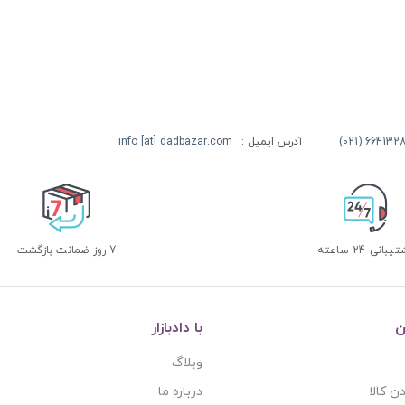
آدرس ایمیل :
info [at] dadbazar.com
بانی 24 ساعته
7 روز ضمانت بازگشت
ن
با دادبازار
وبلاگ
ن کالا
درباره ما