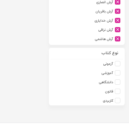
آرش انصاری
ارشد
آرش باقریان
اسلامیه
آرش خدایاری
اشکان
آرش نراقی
اطلاعات
آرش هاشمی
امجد
آرمین طلعت
امید انقلاب
نوع کتاب
آرون رایت
امیرکبیر
آزمونی
آزاده صادقی
انتشارات موسسه مطالعات حقوقی دکتر محمد حسین شهبازی
آموزشی
آزیتا قربانی رحیم
انجمن آثار و مفاخر فرهنگی
دانشگاهی
آلبرت ون دایسی
اندیشه ارشد
قانون
آلن ردفرن
اندیشه بیگی
کاربردی
آمنه باخدا
اندیشه سبز نوین
آمنه خدادادی
اندیشه عصر
آنتونی آگوس
اندیشه های حقوقی