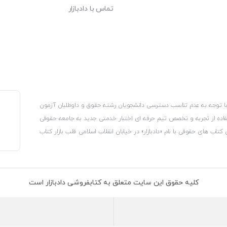
تماس با دادبازار
، با توجه به عدم تناسب دسترسی دانشجویان رشته حقوق و داوطلبان آزمون
استفاده از تجربه و تخصص تیم حرفه ای اختبار خدمتی جدید به جامعه حقوقی
 کتاب های حقوقی با نام «دادبازار» در خیابان انقلاب اسلامی قلب بازار کتاب
کترونیکی وزارت صنعت، معدن و تجارت، نشان ملی ثبت رسانه های دیجیتال از
از اتحادیه ناشران و کتابفروشان تهران به منظور ارائه مطمئن ترین خدمات
ه بر این با بهره گیری از فناوری برتر روز دنیا وبسایت کتابفروشی تخصصی
کلیه حقوق این سایت متعلق به کتابفروشی دادبازار است
 تلفیق آن با شناخت کامل نیازهای جامعه حقوقی کشور راه اندازی کردیم تا
 نیاز خود را تهیه کنند.