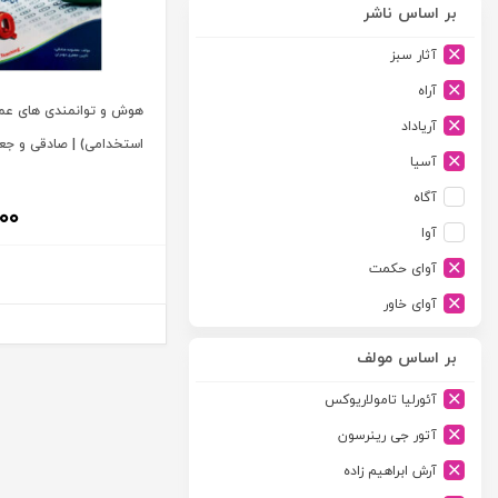
بر اساس ناشر
آثار سبز
آراه
هوش و توانمندی های عم
آریاداد
استخدامی) | صادقی و جع
آسیا
آگاه
۰۰
آوا
آوای حکمت
آوای خاور
آوای دانش گستر
بر اساس مولف
آوند دانش
آئورلیا تامولاریوکس
آیدین
آتور جی رینرسون
ارجمند
آرش ابراهیم زاده
ارسطو