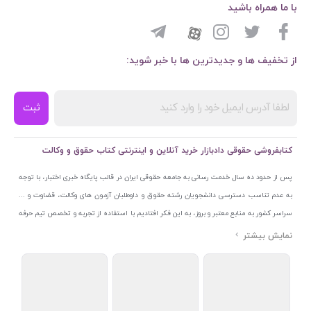
با ما همراه باشید
از تخفیف ها و جدیدترین ها با خبر شوید:
ثبت
کتابفروشی حقوقی دادبازار خرید آنلاین و اینترنتی کتاب حقوق و وکالت
پس از حدود ده سال خدمت رسانی به جامعه حقوقی ایران در قالب پایگاه خبری اختبار، با توجه
به عدم تناسب دسترسی دانشجویان رشته حقوق و داوطلبان آزمون های وکالت، قضاوت و ...
سراسر کشور به منابع معتبر و بروز، به این فکر افتادیم با استفاده از تجربه و تخصص تیم حرفه
ای اختبار خدمتی جدید به جامعه حقوقی ایران ارائه کنیم. به این منظور با راه اندازی و تجهیز
نمایشگاه و فروشگاه دائمی تخصصی کتاب های حقوقی با نام «دادبازار» در خیابان انقلاب
اسلامی قلب بازار کتاب ایران و اخذ مجوزهای قانونی از جمله نماد اعتماد الکترونیک از مرکز
توسعه تجارت الکترونیکی وزارت صنعت، معدن و تجارت، نشان ملی ثبت رسانه های دیجیتال از
مرکز فناوری اطلاعات و رسانه های دیجیتال وزارت فرهنگ و ارشاد اسلامی و پروانه کسب از