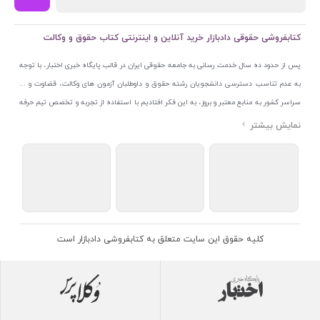
کتابفروشی حقوقی دادبازار خرید آنلاین و اینترنتی کتاب حقوق و وکالت
پس از حدود ده سال خدمت رسانی به جامعه حقوقی ایران در قالب پایگاه خبری اختبار، با توجه
به عدم تناسب دسترسی دانشجویان رشته حقوق و داوطلبان آزمون های وکالت، قضاوت و ...
سراسر کشور به منابع معتبر و بروز، به این فکر افتادیم با استفاده از تجربه و تخصص تیم حرفه
ای اختبار خدمتی جدید به جامعه حقوقی ایران ارائه کنیم. به این منظور با راه اندازی و تجهیز
نمایشگاه و فروشگاه دائمی تخصصی کتاب های حقوقی با نام «دادبازار» در خیابان انقلاب
اسلامی قلب بازار کتاب ایران و اخذ مجوزهای قانونی از جمله نماد اعتماد الکترونیک از مرکز
توسعه تجارت الکترونیکی وزارت صنعت، معدن و تجارت، نشان ملی ثبت رسانه های دیجیتال از
مرکز فناوری اطلاعات و رسانه های دیجیتال وزارت فرهنگ و ارشاد اسلامی و پروانه کسب از
اتحادیه ناشران و کتابفروشان تهران به منظور ارائه مطمئن ترین خدمات مجموعه بسیار کامل و
معتبری از کتاب های حقوقی را به علاقمندان عرضه کرده ایم. علاوه بر این با بهره گیری از فناوری
کلیه حقوق این سایت متعلق به کتابفروشی دادبازار است
برتر روز دنیا وبسایت کتابفروشی تخصصی حقوقی دادبازار را با استفاده از حدود ده سال تجربه
تخصصی در حوزه فناوری اطلاعات و تلفیق آن با شناخت کامل نیازهای جامعه حقوقی کشور راه
اندازی کردیم تا علاقمندان بتوانند با اطمینان کافی و به اتکای اعتبار این مجموعه قدیمی کتاب و
منابع مورد نیاز خود را تهیه کنند.