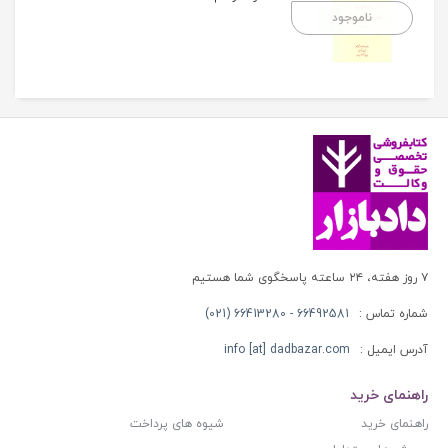
ناموجود
۷ روز هفته، ۲۴ ساعته پاسخگوی شما هستیم
شماره تماس :
66492581 - 66413280 (021)
آدرس ایمیل :
info [at] dadbazar.com
راهنمای خرید
راهنمای خرید
شیوه های پرداخت