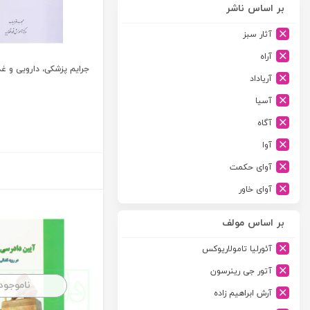
بر اساس ناشر
آثار سبز
آراه
جرایم پزشکی، دارویی و غذ
آریاداد
آسیا
آگاه
آوا
آوای حکمت
آوای خاور
آوای دانش گستر
بر اساس مولف
آوند دانش
آئورلیا تامولاریوکس
آیدین
آتور جی رینرسون
ارجمند
ناموجود
آرش ابراهیم زاده
ارسطو