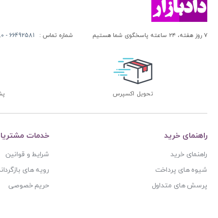
آنتونیو کاسسه
بنگاه ترجمه و نشر کتاب پارسه
آندره لگراند
بهتاب
آندره مارمور
۷ روز هفته، ۲۴ ساعته پاسخگوی شما هستیم
شماره تماس :
66492581 - 66413280 (021)
بهنامی
آندریاس کاکینیس
بهینه
آنگوس نرس
بوستان کتاب
آیت الله العظمی حاج شیخ حسن نجفی قدس الله سره
پریکا
تحویل اکسپرس
پشتی
آیت الله العظمی سید ابوالقاسم خوئی
پژواک عدالت
آیت الله حاج شیخ محمد جواد فاضل لنکرانی
پژوهش
آیت الله دکتر سعید رجحان
پژوهشکده شورای نگهبان
راهنمای خرید
خدمات مشتریا
آیت الله دکتر سید کاظم مصطفوی
پژوهشگاه حوزه و دانشگاه
راهنمای خرید
شرایط و قوانین
آیت الله سید ابوالقاسم موسوی خوئی
پژوهشگاه علوم و فرهنگ اسلامی
شیوه های پرداخت
رویه های بازگرداند
آیت الله سید محمد حسن مرعشی
پژوهشگاه فرهنگ و اندیشه اسلامی
پرسش های متداول
حریم خصوصی
آیت الله سید محمد حسن مرعشی شوشتری
پیام غدیر
آیت الله سید محمد خامنه ای
پیام نور