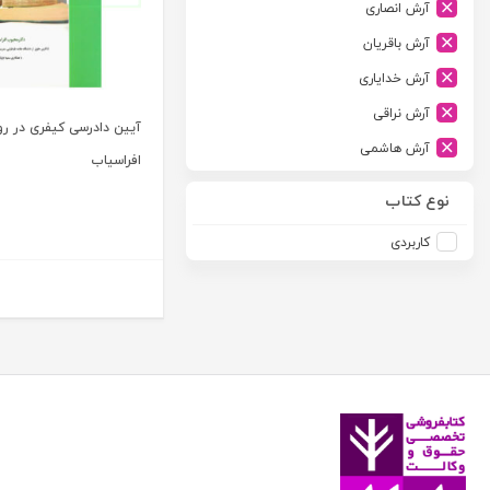
آرش انصاری
ارشد
آرش باقریان
اسلامیه
آرش خدایاری
اشکان
آرش نراقی
اطلاعات
آیین دادرسی کیفری در رو
آرش هاشمی
امجد
افراسیاب
آرمین طلعت
امید انقلاب
نوع کتاب
آرون رایت
امیرکبیر
کاربردی
آزاده صادقی
انتشارات موسسه مطالعات حقوقی دکتر محمد حسین شهبازی
آزیتا قربانی رحیم
انجمن آثار و مفاخر فرهنگی
آلبرت ون دایسی
اندیشه ارشد
آلن ردفرن
اندیشه بیگی
آمنه باخدا
اندیشه سبز نوین
آمنه خدادادی
اندیشه عصر
آنتونی آگوس
اندیشه های حقوقی