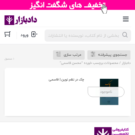
جستجوی
ورود
محصولات
جستجوی پیشرفته
مرتب سازی
1 محصول
دادبازار
/ محصولات برچسب خورده “محسن قاسمی”
چک در نظم نوین | قاسمی
ناموجود