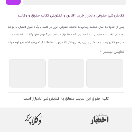
کتابفروشی حقوقی دادبازار خرید آنلاین و اینترنتی کتاب حقوق و وکالت
پس از حدود ده سال خدمت رسانی به جامعه حقوقی ایران در قالب پایگاه خبری اختبار، با توجه
به عدم تناسب دسترسی دانشجویان رشته حقوق و داوطلبان آزمون های وکالت، قضاوت و ...
سراسر کشور به منابع معتبر و بروز، به این فکر افتادیم با استفاده از تجربه و تخصص تیم حرفه
ای اختبار خدمتی جدید به جامعه حقوقی ایران ارائه کنیم. به این منظور با راه اندازی و تجهیز
نمایشگاه و فروشگاه دائمی تخصصی کتاب های حقوقی با نام «دادبازار» در خیابان انقلاب
اسلامی قلب بازار کتاب ایران و اخذ مجوزهای قانونی از جمله نماد اعتماد الکترونیک از مرکز
توسعه تجارت الکترونیکی وزارت صنعت، معدن و تجارت، نشان ملی ثبت رسانه های دیجیتال از
مرکز فناوری اطلاعات و رسانه های دیجیتال وزارت فرهنگ و ارشاد اسلامی و پروانه کسب از
اتحادیه ناشران و کتابفروشان تهران به منظور ارائه مطمئن ترین خدمات مجموعه بسیار کامل و
معتبری از کتاب های حقوقی را به علاقمندان عرضه کرده ایم. علاوه بر این با بهره گیری از فناوری
کلیه حقوق این سایت متعلق به کتابفروشی دادبازار است
برتر روز دنیا وبسایت کتابفروشی تخصصی حقوقی دادبازار را با استفاده از حدود ده سال تجربه
تخصصی در حوزه فناوری اطلاعات و تلفیق آن با شناخت کامل نیازهای جامعه حقوقی کشور راه
اندازی کردیم تا علاقمندان بتوانند با اطمینان کافی و به اتکای اعتبار این مجموعه قدیمی کتاب و
منابع مورد نیاز خود را تهیه کنند.