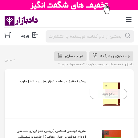
جستجوی
ورود
محصولات
جستجوی پیشرفته
مرتب سازی
2 محصول
دادبازار
/ محصولات برچسب خورده “محمدجواد جاوید”
روش تحقیق در علم حقوق به زبان ساده | جاوید
ناموجود
نظریه دوستی اسلامی (بررسی حقوقی-روانشناسی
ازدواج موقت در جهان معاصر) | جاوید و شمسائی