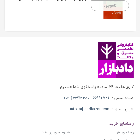
ناموجود
۷ روز هفته، ۲۴ ساعته پاسخگوی شما هستیم
شماره تماس :
66492581 - 66413280 (021)
آدرس ایمیل :
info [at] dadbazar.com
راهنمای خرید
راهنمای خرید
شیوه های پرداخت