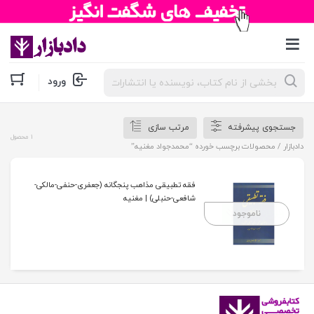
جستجوی
ورود
محصولات
جستجوی پیشرفته
مرتب سازی
1 محصول
دادبازار
/ محصولات برچسب خورده “محمدجواد مغنیه”
فقه تطبیقی مذاهب پنجگانه (جعفری-حنفی-مالکی-
شافعی-حنبلی) | مغنیه
ناموجود