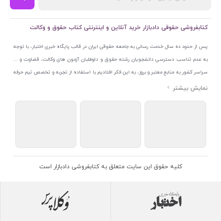
کتابفروشی حقوقی دادبازار خرید آنلاین و اینترنتی کتاب حقوق و وکالت
پس از حدود ده سال خدمت رسانی به جامعه حقوقی ایران در قالب پایگاه خبری اختبار، با توجه
به عدم تناسب دسترسی دانشجویان رشته حقوق و داوطلبان آزمون های وکالت، قضاوت و ...
سراسر کشور به منابع معتبر و بروز، به این فکر افتادیم با استفاده از تجربه و تخصص تیم حرفه
ای اختبار خدمتی جدید به جامعه حقوقی ایران ارائه کنیم. به این منظور با راه اندازی و تجهیز
نمایشگاه و فروشگاه دائمی تخصصی کتاب های حقوقی با نام «دادبازار» در خیابان انقلاب
اسلامی قلب بازار کتاب ایران و اخذ مجوزهای قانونی از جمله نماد اعتماد الکترونیک از مرکز
توسعه تجارت الکترونیکی وزارت صنعت، معدن و تجارت، نشان ملی ثبت رسانه های دیجیتال از
مرکز فناوری اطلاعات و رسانه های دیجیتال وزارت فرهنگ و ارشاد اسلامی و پروانه کسب از
اتحادیه ناشران و کتابفروشان تهران به منظور ارائه مطمئن ترین خدمات مجموعه بسیار کامل و
معتبری از کتاب های حقوقی را به علاقمندان عرضه کرده ایم. علاوه بر این با بهره گیری از فناوری
کلیه حقوق این سایت متعلق به کتابفروشی دادبازار است
برتر روز دنیا وبسایت کتابفروشی تخصصی حقوقی دادبازار را با استفاده از حدود ده سال تجربه
تخصصی در حوزه فناوری اطلاعات و تلفیق آن با شناخت کامل نیازهای جامعه حقوقی کشور راه
اندازی کردیم تا علاقمندان بتوانند با اطمینان کافی و به اتکای اعتبار این مجموعه قدیمی کتاب و
منابع مورد نیاز خود را تهیه کنند.