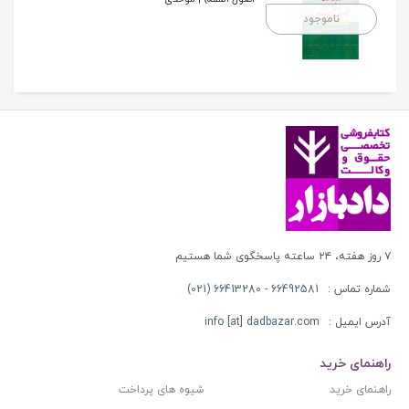
ناموجود
۷ روز هفته، ۲۴ ساعته پاسخگوی شما هستیم
شماره تماس :
66492581 - 66413280 (021)
آدرس ایمیل :
info [at] dadbazar.com
راهنمای خرید
راهنمای خرید
شیوه های پرداخت