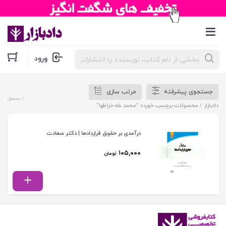
جستجوی
ورود
محصولات
جستجوی پیشرفته
مرتب سازی
1 محصول
دادبازار
/ محصولات برچسب خورده “محمد طه خراطها”
درآﻣﺪی ﺑﺮ ﺣﻘﻮق ﻗﺮاردادﻫﺎ | دکتر سعادت
۱۰۵,۰۰۰
تومان