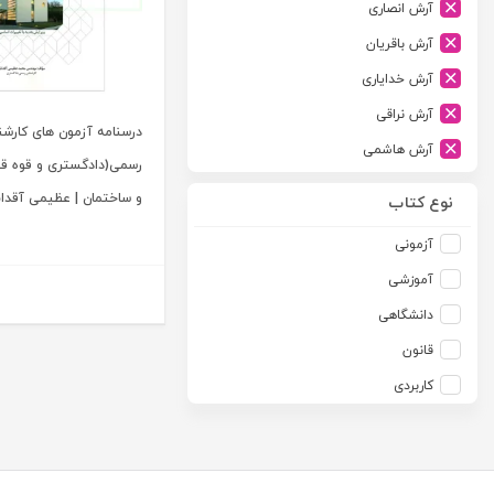
آرش انصاری
ارشد
آرش باقریان
اسلامیه
آرش خدایاری
اشکان
آرش نراقی
اطلاعات
درسنامه آزمون های کارش
آرش هاشمی
امجد
رسمی(دادگستری و قوه قضا
آرمین طلعت
امید انقلاب
و ساختمان | عظیمی آقد
نوع کتاب
آرون رایت
امیرکبیر
آزمونی
آزاده صادقی
انتشارات موسسه مطالعات حقوقی دکتر محمد حسین شهبازی
آموزشی
آزیتا قربانی رحیم
انجمن آثار و مفاخر فرهنگی
دانشگاهی
آلبرت ون دایسی
اندیشه ارشد
قانون
آلن ردفرن
اندیشه بیگی
کاربردی
آمنه باخدا
اندیشه سبز نوین
آمنه خدادادی
اندیشه عصر
آنتونی آگوس
اندیشه های حقوقی