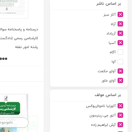
بر اساس ناشر
آثار سبز
آراه
درسنامه و پاسخنامه سوال
آریاداد
کارشناسی رسمی (دادگستر
آسیا
رشته امور نفقه
آگاه
,۰۰۰
آوا
آوای حکمت
آوای خاور
آوای دانش گستر
بر اساس مولف
آوند دانش
آئورلیا تامولاریوکس
آیدین
آتور جی رینرسون
ارجمند
ناموجود
آرش ابراهیم زاده
ارسطو