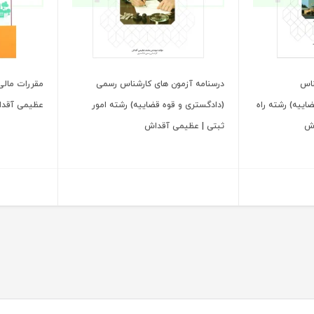
ناس
درسنامه آزمون های کارشناس رسمی
مقررات مالی 
ییه) رشته راه
(دادگستری و قوه قضاییه) رشته امور
عظیمی آقد
اش
ثبتی | عظیمی آقداش