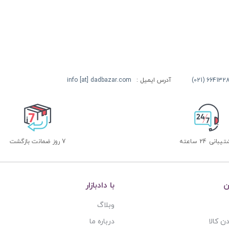
آدرس ایمیل :
info [at] dadbazar.com
بانی 24 ساعته
7 روز ضمانت بازگشت
ن
با دادبازار
وبلاگ
ن کالا
درباره ما