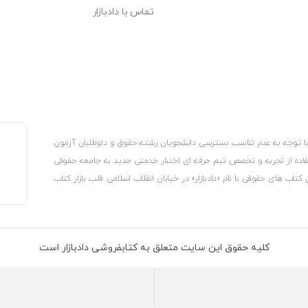
تماس با دادبازار
، با توجه به عدم تناسب دسترسی دانشجویان رشته حقوق و داوطلبان آزمون
استفاده از تجربه و تخصص تیم حرفه ای اختبار خدمتی جدید به جامعه حقوقی
 کتاب های حقوقی با نام «دادبازار» در خیابان انقلاب اسلامی قلب بازار کتاب
کترونیکی وزارت صنعت، معدن و تجارت، نشان ملی ثبت رسانه های دیجیتال از
از اتحادیه ناشران و کتابفروشان تهران به منظور ارائه مطمئن ترین خدمات
ه بر این با بهره گیری از فناوری برتر روز دنیا وبسایت کتابفروشی تخصصی
کلیه حقوق این سایت متعلق به کتابفروشی دادبازار است
 تلفیق آن با شناخت کامل نیازهای جامعه حقوقی کشور راه اندازی کردیم تا
 نیاز خود را تهیه کنند.