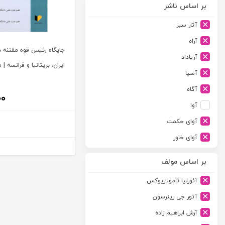
بر اساس ناشر
آثار سبز
آراه
جایگاه رئیس قوه مقننه د
آریاداد
ایران، بریتانیا و فرانسه |
آسیا
آگاه
۰۰
آوا
آوای حکمت
آوای خاور
آوای دانش گستر
بر اساس مولف
آوند دانش
آئورلیا تامولاریوکس
آیدین
آتور جی رینرسون
ارجمند
آرش ابراهیم زاده
ارسطو