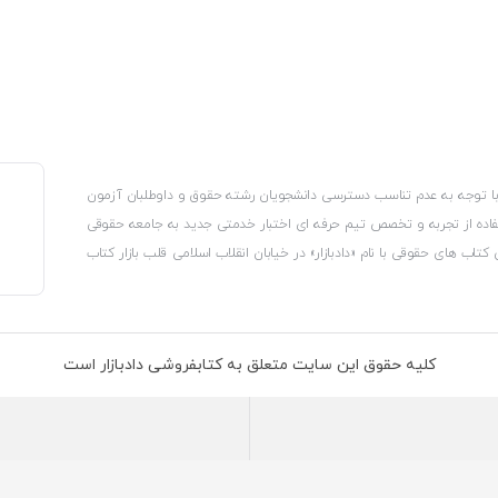
، با توجه به عدم تناسب دسترسی دانشجویان رشته حقوق و داوطلبان آزمون
استفاده از تجربه و تخصص تیم حرفه ای اختبار خدمتی جدید به جامعه حقوقی
 کتاب های حقوقی با نام «دادبازار» در خیابان انقلاب اسلامی قلب بازار کتاب
کترونیکی وزارت صنعت، معدن و تجارت، نشان ملی ثبت رسانه های دیجیتال از
از اتحادیه ناشران و کتابفروشان تهران به منظور ارائه مطمئن ترین خدمات
ه بر این با بهره گیری از فناوری برتر روز دنیا وبسایت کتابفروشی تخصصی
کلیه حقوق این سایت متعلق به کتابفروشی دادبازار است
 تلفیق آن با شناخت کامل نیازهای جامعه حقوقی کشور راه اندازی کردیم تا
 نیاز خود را تهیه کنند.