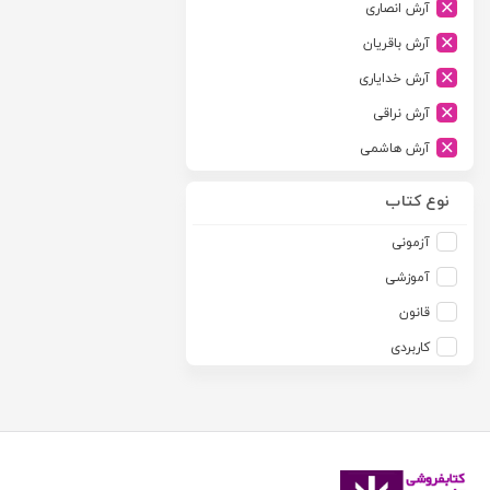
آرش انصاری
ارشد
آرش باقریان
اسلامیه
آرش خدایاری
اشکان
آرش نراقی
اطلاعات
آرش هاشمی
امجد
آرمین طلعت
امید انقلاب
نوع کتاب
آرون رایت
امیرکبیر
آزمونی
آزاده صادقی
انتشارات موسسه مطالعات حقوقی دکتر محمد حسین شهبازی
آموزشی
آزیتا قربانی رحیم
انجمن آثار و مفاخر فرهنگی
قانون
آلبرت ون دایسی
اندیشه ارشد
کاربردی
آلن ردفرن
اندیشه بیگی
آمنه باخدا
اندیشه سبز نوین
آمنه خدادادی
اندیشه عصر
آنتونی آگوس
اندیشه های حقوقی