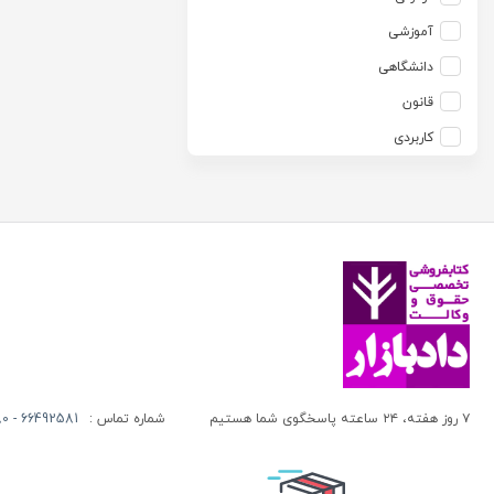
آزاده صادقی
انتشارات موسسه مطالعات حقوقی دکتر محمد حسین شهبازی
آموزشی
آزیتا قربانی رحیم
انجمن آثار و مفاخر فرهنگی
دانشگاهی
آلبرت ون دایسی
اندیشه ارشد
قانون
آلن ردفرن
اندیشه بیگی
کاربردی
آمنه باخدا
اندیشه سبز نوین
آمنه خدادادی
اندیشه عصر
آنتونی آگوس
اندیشه های حقوقی
آنتونیو کاسسه
بنگاه ترجمه و نشر کتاب پارسه
آندره لگراند
بهتاب
آندره مارمور
بهنامی
آندریاس کاکینیس
بهینه
آنگوس نرس
بوستان کتاب
۷ روز هفته، ۲۴ ساعته پاسخگوی شما هستیم
شماره تماس :
66492581 - 66413280 (021)
آیت الله العظمی حاج شیخ حسن نجفی قدس الله سره
پریکا
آیت الله العظمی سید ابوالقاسم خوئی
پژواک عدالت