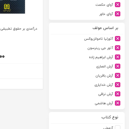
آوای حکمت
آوای خاور
آوای دانش گستر
بر اساس مولف
درآمدی بر حقوق تطبیقی 
آوند دانش
آئورلیا تامولاریوکس
آیدین
آتور جی رینرسون
ارجمند
۰۰
آرش ابراهیم زاده
ارسطو
آرش انصاری
ارشد
آرش باقریان
اسلامیه
آرش خدایاری
اشکان
آرش نراقی
اطلاعات
آرش هاشمی
امجد
آرمین طلعت
امید انقلاب
نوع کتاب
آرون رایت
امیرکبیر
آزمونی