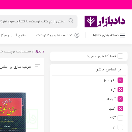
جستجوی
محصولات
دسته بندی کالاها
تخفیف ها و پیشنهادات
منابع آزمون مرکز 
دادبازار
/ محصولات برچسب خور
فقط کالاهای موجود
بر اساس ناشر
آثار سبز
آراه
آریاداد
آسیا
آگاه
آوا