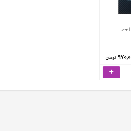
| نوعی
۹۷۰,۰
تومان