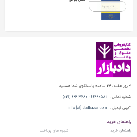
ناموجود
۷ روز هفته، ۲۴ ساعته پاسخگوی شما هستیم
شماره تماس :
66492581 - 66413280 (021)
آدرس ایمیل :
info [at] dadbazar.com
راهنمای خرید
راهنمای خرید
شیوه های پرداخت