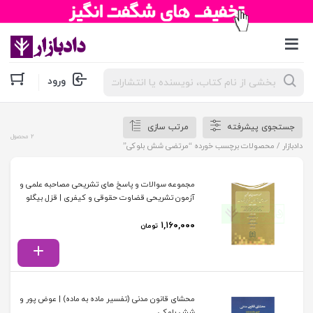
جستجوی
ورود
محصولات
جستجوی پیشرفته
مرتب سازی
2 محصول
دادبازار
/ محصولات برچسب خورده “مرتضی شش بلوکی”
مجموعه سوالات و پاسخ های تشریحی مصاحبه علمی و
آزمون تشریحی قضاوت حقوقی و کیفری | قزل بیگلو
۱,۱۶۰,۰۰۰
تومان
محشای قانون مدنی (تفسیر ماده به ماده) | عوض پور و
شش بلوکی