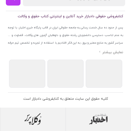
کتابفروشی حقوقی دادبازار خرید آنلاین و اینترنتی کتاب حقوق و وکالت
پس از حدود ده سال خدمت رسانی به جامعه حقوقی ایران در قالب پایگاه خبری اختبار، با توجه
به عدم تناسب دسترسی دانشجویان رشته حقوق و داوطلبان آزمون های وکالت، قضاوت و ...
سراسر کشور به منابع معتبر و بروز، به این فکر افتادیم با استفاده از تجربه و تخصص تیم حرفه
ای اختبار خدمتی جدید به جامعه حقوقی ایران ارائه کنیم. به این منظور با راه اندازی و تجهیز
نمایشگاه و فروشگاه دائمی تخصصی کتاب های حقوقی با نام «دادبازار» در خیابان انقلاب
اسلامی قلب بازار کتاب ایران و اخذ مجوزهای قانونی از جمله نماد اعتماد الکترونیک از مرکز
توسعه تجارت الکترونیکی وزارت صنعت، معدن و تجارت، نشان ملی ثبت رسانه های دیجیتال از
مرکز فناوری اطلاعات و رسانه های دیجیتال وزارت فرهنگ و ارشاد اسلامی و پروانه کسب از
اتحادیه ناشران و کتابفروشان تهران به منظور ارائه مطمئن ترین خدمات مجموعه بسیار کامل و
معتبری از کتاب های حقوقی را به علاقمندان عرضه کرده ایم. علاوه بر این با بهره گیری از فناوری
کلیه حقوق این سایت متعلق به کتابفروشی دادبازار است
برتر روز دنیا وبسایت کتابفروشی تخصصی حقوقی دادبازار را با استفاده از حدود ده سال تجربه
تخصصی در حوزه فناوری اطلاعات و تلفیق آن با شناخت کامل نیازهای جامعه حقوقی کشور راه
اندازی کردیم تا علاقمندان بتوانند با اطمینان کافی و به اتکای اعتبار این مجموعه قدیمی کتاب و
منابع مورد نیاز خود را تهیه کنند.