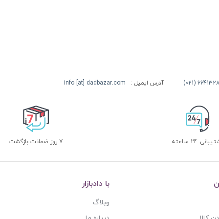
آدرس ایمیل :
info [at] dadbazar.com
بانی 24 ساعته
7 روز ضمانت بازگشت
ن
با دادبازار
وبلاگ
ن کالا
درباره ما