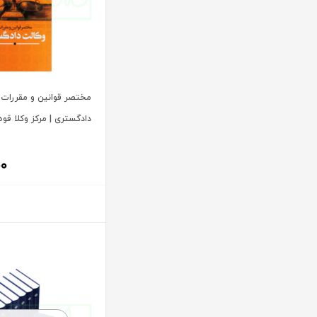
آنتونیو کاسسه
بنگاه ترجمه و نشر کتاب پارسه
آندره لگراند
بهتاب
آندره مارمور
بهنامی
آندریاس کاکینیس
بهینه
آنگوس نرس
مختصر قوانین و مقررات 
بوستان کتاب
دادگستری | مرکز وکلا قوه
آیت الله العظمی حاج شیخ حسن نجفی قدس الله سره
پریکا
آیت الله العظمی سید ابوالقاسم خوئی
پژواک عدالت
۰۰
آیت الله حاج شیخ محمد جواد فاضل لنکرانی
پژوهش
آیت الله دکتر سعید رجحان
پژوهشکده شورای نگهبان
آیت الله دکتر سید کاظم مصطفوی
پژوهشگاه حوزه و دانشگاه
آیت الله سید ابوالقاسم موسوی خوئی
پژوهشگاه علوم و فرهنگ اسلامی
آیت الله سید محمد حسن مرعشی
پژوهشگاه فرهنگ و اندیشه اسلامی
آیت الله سید محمد حسن مرعشی شوشتری
پیام غدیر
آیت الله سید محمد خامنه ای
پیام نور