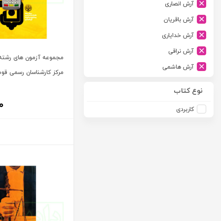
آرش انصاری
ارشد
آرش باقریان
اسلامیه
آرش خدایاری
اشکان
آرش نراقی
اطلاعات
مجموعه آزمون های رشته ا
آرش هاشمی
امجد
مرکز کارشناسان رسمی قوه
آرمین طلعت
امید انقلاب
نوع کتاب
آرون رایت
۰
امیرکبیر
کاربردی
آزاده صادقی
انتشارات موسسه مطالعات حقوقی دکتر محمد حسین شهبازی
آزیتا قربانی رحیم
انجمن آثار و مفاخر فرهنگی
آلبرت ون دایسی
اندیشه ارشد
آلن ردفرن
اندیشه بیگی
آمنه باخدا
اندیشه سبز نوین
آمنه خدادادی
اندیشه عصر
آنتونی آگوس
اندیشه های حقوقی