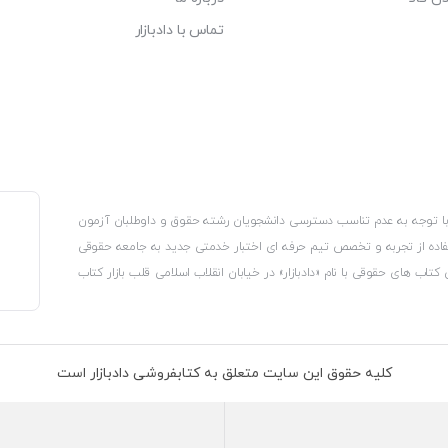
تماس با دادبازار
، با توجه به عدم تناسب دسترسی دانشجویان رشته حقوق و داوطلبان آزمون
استفاده از تجربه و تخصص تیم حرفه ای اختبار خدمتی جدید به جامعه حقوقی
 کتاب های حقوقی با نام «دادبازار» در خیابان انقلاب اسلامی قلب بازار کتاب
کترونیکی وزارت صنعت، معدن و تجارت، نشان ملی ثبت رسانه های دیجیتال از
از اتحادیه ناشران و کتابفروشان تهران به منظور ارائه مطمئن ترین خدمات
ه بر این با بهره گیری از فناوری برتر روز دنیا وبسایت کتابفروشی تخصصی
کلیه حقوق این سایت متعلق به کتابفروشی دادبازار است
 تلفیق آن با شناخت کامل نیازهای جامعه حقوقی کشور راه اندازی کردیم تا
 نیاز خود را تهیه کنند.