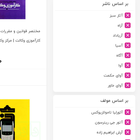
بر اساس ناشر
آثار سبز
آراه
مختصر قوانین و مقررات م
آریاداد
کارآموزی وکالت | مرکز وک
آسیا
آگاه
۰
آوا
آوای حکمت
آوای خاور
آوای دانش گستر
بر اساس مولف
آوند دانش
آئورلیا تامولاریوکس
آیدین
آتور جی رینرسون
ارجمند
آرش ابراهیم زاده
ارسطو