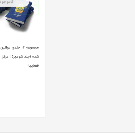
ناموجود
آیت الله سید محمد موسوی بجنوردی
ترمه
آیت الله سید محمدحسین فضل الله
تفکر ناب
آیت الله سید محمدرضا مدرسی طباطبایی یزدی
توازن
آیت الله شیخ باقرایروانی
تولید کتاب
آیت الله شیخ جعفر سبحانی
تی آرا
مجموعه 12 جلدی قو
آیت‌ الله عباس کعبی
تیسا
شده (جلد شومیز) | مرکز و
آیت الله عباسعلی عمید زنجانی
ثالث
قضاییه
آیت الله علی مشکینی
جامعه حسابداران رسمی ایران
آیت کریمی
جاودانه
آیدا حاصلی
جنگل
آیدین لطف اله زادگان
جهاد دانشگاهی
اباالفضل سلیمیان
جهش
ابراهيم قرباني
جی 5
ابراهیم اسماعیلی هریسی
چتر دانش