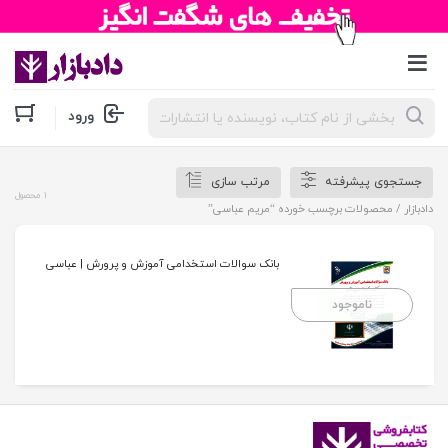
جستجوی
ورود
محصولات
جستجوی پیشرفته
مرتب سازی
1 محصول
دادبازار
/ محصولات برچسب خورده “مریم عباسی”
بانک سوالات استخدامی آموزش و پرورش | عباسی
ناموجود