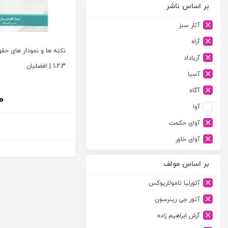
بر اساس ناشر
آثار سبز
آراه
نکته ها و نمودار های حق
آریاداد
1،2،3 | افضلیان
آسیا
آگاه
۰
آوا
آوای حکمت
آوای خاور
آوای دانش گستر
بر اساس مولف
آوند دانش
آئورلیا تامولاریوکس
آیدین
آتور جی رینرسون
ارجمند
آرش ابراهیم زاده
ارسطو