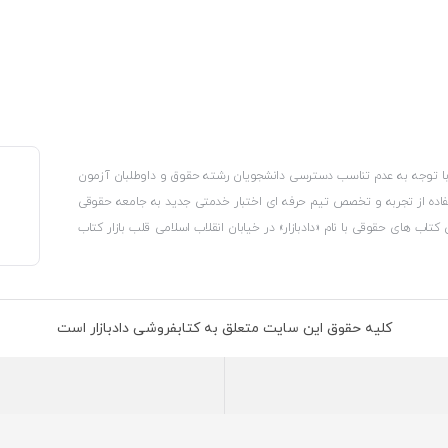
، با توجه به عدم تناسب دسترسی دانشجویان رشته حقوق و داوطلبان آزمون
استفاده از تجربه و تخصص تیم حرفه ای اختبار خدمتی جدید به جامعه حقوقی
 کتاب های حقوقی با نام «دادبازار» در خیابان انقلاب اسلامی قلب بازار کتاب
کترونیکی وزارت صنعت، معدن و تجارت، نشان ملی ثبت رسانه های دیجیتال از
از اتحادیه ناشران و کتابفروشان تهران به منظور ارائه مطمئن ترین خدمات
ه بر این با بهره گیری از فناوری برتر روز دنیا وبسایت کتابفروشی تخصصی
کلیه حقوق این سایت متعلق به کتابفروشی دادبازار است
 تلفیق آن با شناخت کامل نیازهای جامعه حقوقی کشور راه اندازی کردیم تا
 نیاز خود را تهیه کنند.