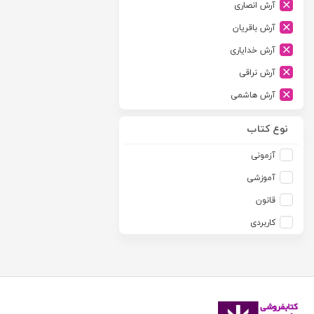
آرش انصاری
ارشد
آرش باقریان
اسلامیه
آرش خدایاری
اشکان
آرش نراقی
اطلاعات
آرش هاشمی
امجد
آرمین طلعت
امید انقلاب
نوع کتاب
آرون رایت
امیرکبیر
آزمونی
آزاده صادقی
انتشارات موسسه مطالعات حقوقی دکتر محمد حسین شهبازی
آموزشی
آزیتا قربانی رحیم
انجمن آثار و مفاخر فرهنگی
قانون
آلبرت ون دایسی
اندیشه ارشد
کاربردی
آلن ردفرن
اندیشه بیگی
آمنه باخدا
اندیشه سبز نوین
آمنه خدادادی
اندیشه عصر
آنتونی آگوس
اندیشه های حقوقی