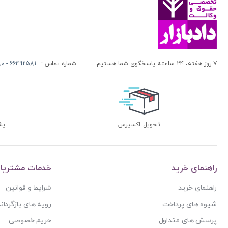
آنتونیو کاسسه
بنگاه ترجمه و نشر کتاب پارسه
آندره لگراند
بهتاب
آندره مارمور
بهنامی
آندریاس کاکینیس
بهینه
۷ روز هفته، ۲۴ ساعته پاسخگوی شما هستیم
شماره تماس :
66492581 - 66413280 (021)
آنگوس نرس
بوستان کتاب
آیت الله العظمی حاج شیخ حسن نجفی قدس الله سره
پریکا
آیت الله العظمی سید ابوالقاسم خوئی
پژواک عدالت
آیت الله حاج شیخ محمد جواد فاضل لنکرانی
پژوهش
تحویل اکسپرس
پشتی
آیت الله دکتر سعید رجحان
پژوهشکده شورای نگهبان
آیت الله دکتر سید کاظم مصطفوی
پژوهشگاه حوزه و دانشگاه
آیت الله سید ابوالقاسم موسوی خوئی
راهنمای خرید
خدمات مشتریا
پژوهشگاه علوم و فرهنگ اسلامی
آیت الله سید محمد حسن مرعشی
راهنمای خرید
شرایط و قوانین
پژوهشگاه فرهنگ و اندیشه اسلامی
آیت الله سید محمد حسن مرعشی شوشتری
شیوه های پرداخت
رویه های بازگرداند
پیام غدیر
آیت الله سید محمد خامنه ای
پرسش های متداول
حریم خصوصی
پیام نور