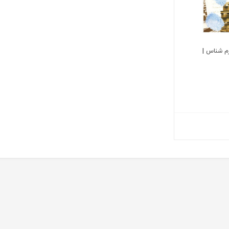
م شناس |