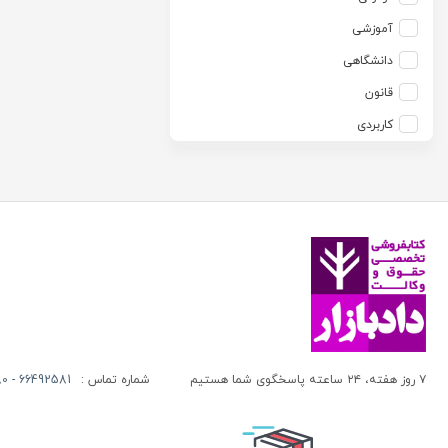
آزاده صادقی
انتشارات موسسه مطالعات حقوقی دکتر محمد حسین شهبازی
آموزشی
آزیتا قربانی رحیم
انجمن آثار و مفاخر فرهنگی
دانشگاهی
آلبرت ون دایسی
اندیشه ارشد
قانون
آلن ردفرن
اندیشه بیگی
کاربردی
آمنه باخدا
اندیشه سبز نوین
آمنه خدادادی
اندیشه عصر
آنتونی آگوس
اندیشه های حقوقی
آنتونیو کاسسه
بنگاه ترجمه و نشر کتاب پارسه
آندره لگراند
بهتاب
آندره مارمور
بهنامی
آندریاس کاکینیس
بهینه
آنگوس نرس
بوستان کتاب
۷ روز هفته، ۲۴ ساعته پاسخگوی شما هستیم
شماره تماس :
66492581 - 66413280 (021)
آیت الله العظمی حاج شیخ حسن نجفی قدس الله سره
پریکا
آیت الله العظمی سید ابوالقاسم خوئی
پژواک عدالت