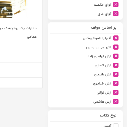
آوای حکمت
آوای خاور
آوای دانش گستر
بر اساس مولف
خاطرات یک روانپزشک جر
آوند دانش
همامی
آئورلیا تامولاریوکس
آیدین
آتور جی رینرسون
ارجمند
آرش ابراهیم زاده
ارسطو
آرش انصاری
ارشد
آرش باقریان
اسلامیه
آرش خدایاری
اشکان
آرش نراقی
اطلاعات
آرش هاشمی
امجد
آرمین طلعت
امید انقلاب
نوع کتاب
آرون رایت
امیرکبیر
آزمونی