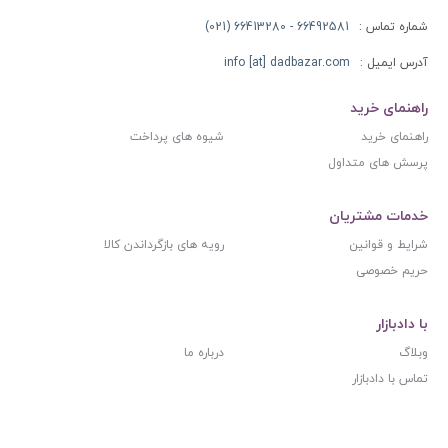
شماره تماس :
66492581 - 66413280 (021)
آدرس ایمیل :
info [at] dadbazar.com
راهنمای خرید
راهنمای خرید
شیوه های پرداخت
پرسش های متداول
خدمات مشتریان
شرایط و قوانین
رویه های بازگرداندن کالا
حریم خصوصی
با دادبازار
وبلاگ
درباره ما
تماس با دادبازار