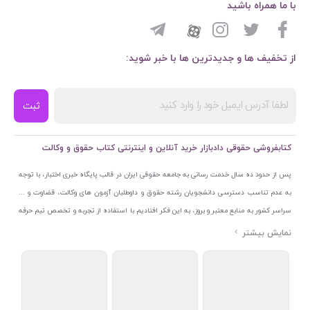
با ما همراه باشید
از تخفیف ها و جدیدترین ها با خبر شوید:
ثبت
کتابفروشی حقوقی دادبازار خرید آنلاین و اینترنتی کتاب حقوق و وکالت
پس از حدود ده سال خدمت رسانی به جامعه حقوقی ایران در قالب پایگاه خبری اختبار، با توجه
به عدم تناسب دسترسی دانشجویان رشته حقوق و داوطلبان آزمون های وکالت، قضاوت و ...
سراسر کشور به منابع معتبر و بروز، به این فکر افتادیم با استفاده از تجربه و تخصص تیم حرفه
ای اختبار خدمتی جدید به جامعه حقوقی ایران ارائه کنیم. به این منظور با راه اندازی و تجهیز
نمایشگاه و فروشگاه دائمی تخصصی کتاب های حقوقی با نام «دادبازار» در خیابان انقلاب
اسلامی قلب بازار کتاب ایران و اخذ مجوزهای قانونی از جمله نماد اعتماد الکترونیک از مرکز
توسعه تجارت الکترونیکی وزارت صنعت، معدن و تجارت، نشان ملی ثبت رسانه های دیجیتال از
مرکز فناوری اطلاعات و رسانه های دیجیتال وزارت فرهنگ و ارشاد اسلامی و پروانه کسب از