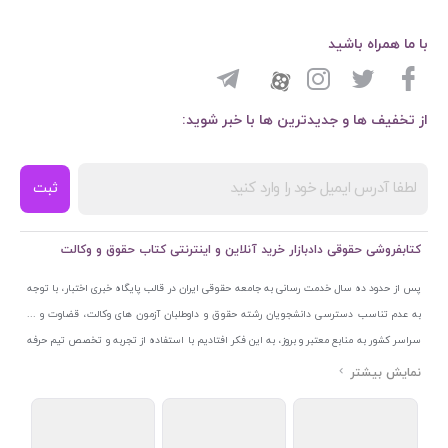
با ما همراه باشید
از تخفیف ها و جدیدترین ها با خبر شوید:
ثبت
کتابفروشی حقوقی دادبازار خرید آنلاین و اینترنتی کتاب حقوق و وکالت
پس از حدود ده سال خدمت رسانی به جامعه حقوقی ایران در قالب پایگاه خبری اختبار، با توجه
به عدم تناسب دسترسی دانشجویان رشته حقوق و داوطلبان آزمون های وکالت، قضاوت و ...
سراسر کشور به منابع معتبر و بروز، به این فکر افتادیم با استفاده از تجربه و تخصص تیم حرفه
ای اختبار خدمتی جدید به جامعه حقوقی ایران ارائه کنیم. به این منظور با راه اندازی و تجهیز
نمایشگاه و فروشگاه دائمی تخصصی کتاب های حقوقی با نام «دادبازار» در خیابان انقلاب
اسلامی قلب بازار کتاب ایران و اخذ مجوزهای قانونی از جمله نماد اعتماد الکترونیک از مرکز
توسعه تجارت الکترونیکی وزارت صنعت، معدن و تجارت، نشان ملی ثبت رسانه های دیجیتال از