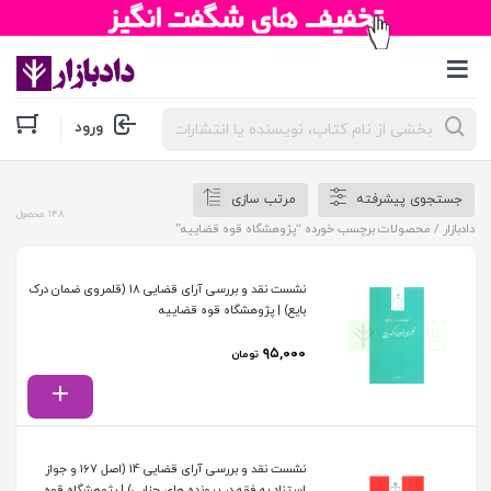
جستجوی
ورود
محصولات
جستجوی پیشرفته
مرتب سازی
148 محصول
دادبازار
/ محصولات برچسب خورده “پژوهشگاه قوه قضاییه”
نشست نقد و بررسی آرای قضایی 18 (قلمروی ضمان درک
بایع) | پژوهشگاه قوه قضاییه
۹۵,۰۰۰
تومان
نشست نقد و بررسی آرای قضایی 14 (اصل 167 و جواز
استناد به فقه در پرونده های جزایی) | پژوهشگاه قوه