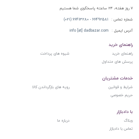
۷ روز هفته، ۲۴ ساعته پاسخگوی شما هستیم
شماره تماس :
66492581 - 66413280 (021)
آدرس ایمیل :
info [at] dadbazar.com
راهنمای خرید
راهنمای خرید
شیوه های پرداخت
پرسش های متداول
خدمات مشتریان
شرایط و قوانین
رویه های بازگرداندن کالا
حریم خصوصی
با دادبازار
وبلاگ
درباره ما
تماس با دادبازار