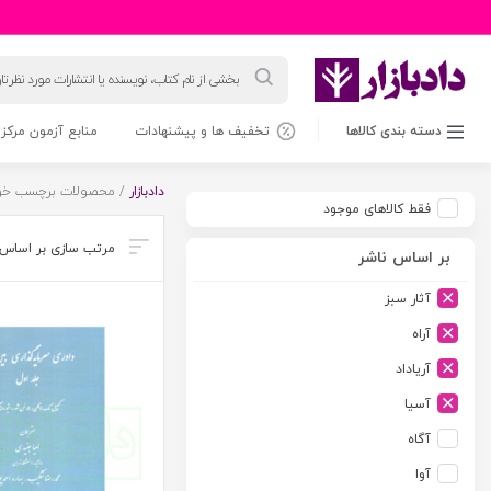
جستجوی
محصولات
دسته بندی کالاها
تخفیف ها و پیشنهادات
منابع آزمون مرکز 
دادبازار
/ محصولات برچسب خورد
فقط کالاهای موجود
بر اساس ناشر
آثار سبز
آراه
آریاداد
آسیا
آگاه
آوا