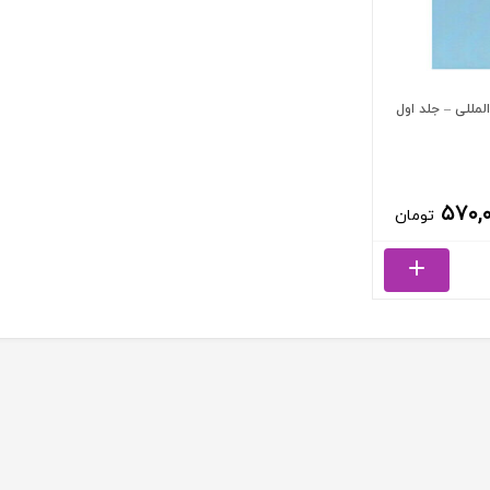
لمللی – جلد اول
۵۷۰,
تومان