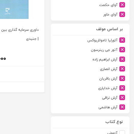
آوای حکمت
آوای خاور
آوای دانش گستر
بر اساس مولف
داوری سرمایه گذاری بین ا
آوند دانش
| جنیدی
آئورلیا تامولاریوکس
آیدین
آتور جی رینرسون
ارجمند
۰۰۰
آرش ابراهیم زاده
ارسطو
آرش انصاری
ارشد
آرش باقریان
اسلامیه
آرش خدایاری
اشکان
آرش نراقی
اطلاعات
آرش هاشمی
امجد
آرمین طلعت
امید انقلاب
نوع کتاب
آرون رایت
امیرکبیر
آزمونی