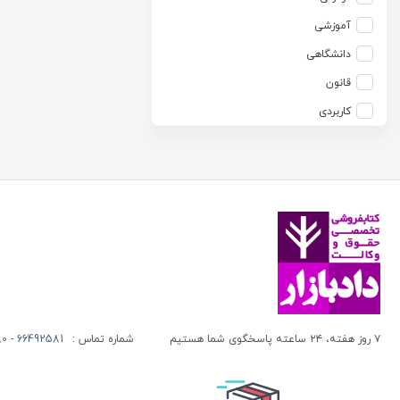
آزاده صادقی
انتشارات موسسه مطالعات حقوقی دکتر محمد حسین شهبازی
آموزشی
آزیتا قربانی رحیم
انجمن آثار و مفاخر فرهنگی
دانشگاهی
آلبرت ون دایسی
اندیشه ارشد
قانون
آلن ردفرن
اندیشه بیگی
کاربردی
آمنه باخدا
اندیشه سبز نوین
آمنه خدادادی
اندیشه عصر
آنتونی آگوس
اندیشه های حقوقی
آنتونیو کاسسه
بنگاه ترجمه و نشر کتاب پارسه
آندره لگراند
بهتاب
آندره مارمور
بهنامی
آندریاس کاکینیس
بهینه
آنگوس نرس
بوستان کتاب
۷ روز هفته، ۲۴ ساعته پاسخگوی شما هستیم
شماره تماس :
66492581 - 66413280 (021)
آیت الله العظمی حاج شیخ حسن نجفی قدس الله سره
پریکا
آیت الله العظمی سید ابوالقاسم خوئی
پژواک عدالت