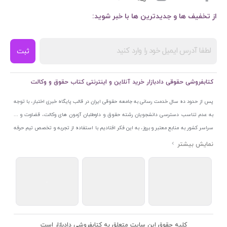
از تخفیف ها و جدیدترین ها با خبر شوید:
ثبت
کتابفروشی حقوقی دادبازار خرید آنلاین و اینترنتی کتاب حقوق و وکالت
پس از حدود ده سال خدمت رسانی به جامعه حقوقی ایران در قالب پایگاه خبری اختبار، با توجه
به عدم تناسب دسترسی دانشجویان رشته حقوق و داوطلبان آزمون های وکالت، قضاوت و ...
سراسر کشور به منابع معتبر و بروز، به این فکر افتادیم با استفاده از تجربه و تخصص تیم حرفه
ای اختبار خدمتی جدید به جامعه حقوقی ایران ارائه کنیم. به این منظور با راه اندازی و تجهیز
نمایشگاه و فروشگاه دائمی تخصصی کتاب های حقوقی با نام «دادبازار» در خیابان انقلاب
اسلامی قلب بازار کتاب ایران و اخذ مجوزهای قانونی از جمله نماد اعتماد الکترونیک از مرکز
توسعه تجارت الکترونیکی وزارت صنعت، معدن و تجارت، نشان ملی ثبت رسانه های دیجیتال از
مرکز فناوری اطلاعات و رسانه های دیجیتال وزارت فرهنگ و ارشاد اسلامی و پروانه کسب از
اتحادیه ناشران و کتابفروشان تهران به منظور ارائه مطمئن ترین خدمات مجموعه بسیار کامل و
معتبری از کتاب های حقوقی را به علاقمندان عرضه کرده ایم. علاوه بر این با بهره گیری از فناوری
کلیه حقوق این سایت متعلق به کتابفروشی دادبازار است