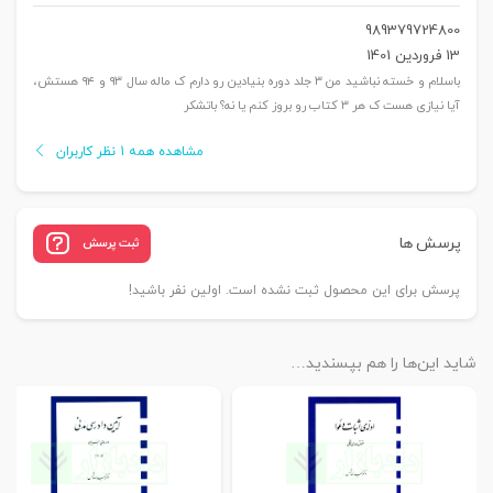
989379724800
13 فروردین 1401
باسلام و خسته نباشید من ۳ جلد دوره بنیادین رو دارم ک ماله سال ۹۳ و ۹۴ هستش،
آیا نیازی هست ک هر ۳ کتاب رو بروز کنم یا نه؟ باتشکر
مشاهده همه 1 نظر کاربران
پرسش ها
ثبت پرسش
پرسش برای این محصول ثبت نشده است. اولین نفر باشید!
شاید این‌ها را هم بپسندید…