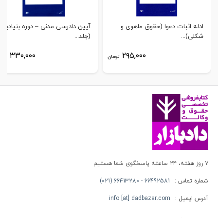
ادله اثبات دعوا (حقوق ماهوی و
آیین دادرسی مدنی – دوره بنیادین
شکلی)...
(جلد...
۳۳۰,۰۰۰
۲۹۵,۰۰۰
تومان
توم
۷ روز هفته، ۲۴ ساعته پاسخگوی شما هستیم
شماره تماس :
66492581 - 66413280 (021)
آدرس ایمیل :
info [at] dadbazar.com