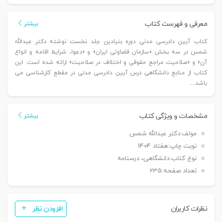
مدنی
-
معرفی و فهرست کتاب
بیشتر
دوره
کتاب آیین دادرسی مدنی دوره بنیادین جلد نخست نوشته دکتر عبدالله
بنیادین
شمس در سه بخش «سازمان قضاوتی ایران» و «دعوا، شرایط اقامه و انواع
(جلد
آن» و «صلاحیت مراجع حقوقی و اختلاف در صلاحیت» ارائه شده است. این
اول)
کتاب از منابع دانشگاهی درس آیین دادرسی مدنی در مقطع کارشناسی می
|
باشد....
دکتر
شمس
مشخصات و ویژگی کتاب
بیشتر
عدد
مولف:
دکتر عبدالله شمس
نوبت چاپ:
هفتاد 1404
نوع کتاب:
دانشگاهی، درسنامه
تعداد صفحه:
235
نظرات کاربران
افزودن نظر