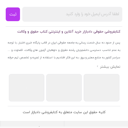
ثبت
کتابفروشی حقوقی دادبازار خرید آنلاین و اینترنتی کتاب حقوق و وکالت
پس از حدود ده سال خدمت رسانی به جامعه حقوقی ایران در قالب پایگاه خبری اختبار، با توجه
به عدم تناسب دسترسی دانشجویان رشته حقوق و داوطلبان آزمون های وکالت، قضاوت و ...
سراسر کشور به منابع معتبر و بروز، به این فکر افتادیم با استفاده از تجربه و تخصص تیم حرفه
ای اختبار خدمتی جدید به جامعه حقوقی ایران ارائه کنیم. به این منظور با راه اندازی و تجهیز
نمایشگاه و فروشگاه دائمی تخصصی کتاب های حقوقی با نام «دادبازار» در خیابان انقلاب
اسلامی قلب بازار کتاب ایران و اخذ مجوزهای قانونی از جمله نماد اعتماد الکترونیک از مرکز
توسعه تجارت الکترونیکی وزارت صنعت، معدن و تجارت، نشان ملی ثبت رسانه های دیجیتال از
مرکز فناوری اطلاعات و رسانه های دیجیتال وزارت فرهنگ و ارشاد اسلامی و پروانه کسب از
اتحادیه ناشران و کتابفروشان تهران به منظور ارائه مطمئن ترین خدمات مجموعه بسیار کامل و
معتبری از کتاب های حقوقی را به علاقمندان عرضه کرده ایم. علاوه بر این با بهره گیری از فناوری
کلیه حقوق این سایت متعلق به کتابفروشی دادبازار است
برتر روز دنیا وبسایت کتابفروشی تخصصی حقوقی دادبازار را با استفاده از حدود ده سال تجربه
تخصصی در حوزه فناوری اطلاعات و تلفیق آن با شناخت کامل نیازهای جامعه حقوقی کشور راه