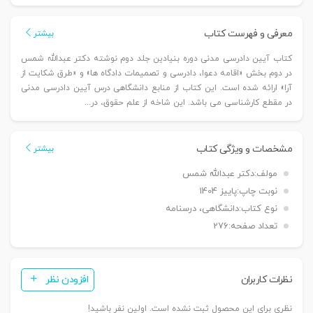
مدنی
-
معرفی و فهرست کتاب
بیشتر
دوره
کتاب آیین دادرسی مدنی دوره بنیادین جلد دوم نوشته دکتر عبدالله شمس
بنیادین
در دوم بخش «اقامه دعوا، دادرسی و تصمیمات دادگاه ها» و «طرق شکایت از
(جلد
آرا» ارائه شده است. این کتاب از منابع دانشگاهی درس آیین دادرسی مدنی
دوم)
در مقطع کارشناسی می باشد. این شاخه از علم حقوق، در...
|
دکتر
مشخصات و ویژگی کتاب
شمس
بیشتر
عدد
مولف:
دکتر عبدالله شمس
نوبت چاپ:
پاییز 1404
نوع کتاب:
دانشگاهی، درسنامه
تعداد صفحه:
276
نظرات کاربران
افزودن نظر
نظری برای این محصول ثبت نشده است. اولین نفر باشید!