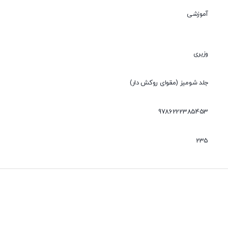
آموزشی
وزیری
جلد شومیز (مقوای روکش دار)
9786222385453
235