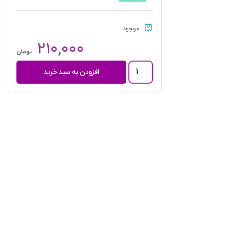
موجود
۲۱۰,۰۰۰
تومان
آیین
افزودن به سبد خرید
دادرسی
کیفری
-
جلد
اول
(کلیات
و
دادسرا)
|
دکتر
مصدق
عدد