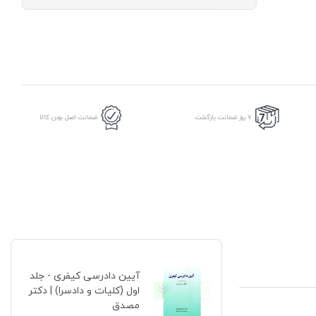
-
جلد
اول
(کلیات
و
دادسرا)
|
دکتر
مصدق
7 روز ضمانت بازگشت
ضمانت اصل بودن کالا
عدد
آیین دادرسی کیفری - جلد
اول (کلیات و دادسرا) | دکتر
مصدق