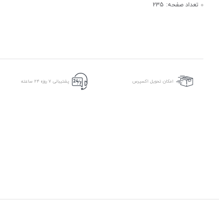
تعداد صفحه:
235
امکان تحویل اکسپرس
پشتیبانی ۷ روزه ۲۴ ساعته