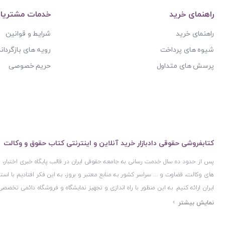
راهنمای خرید
خدمات مشتریا
راهنمای خرید
شرایط و قوانین
شیوه های پرداخت
رویه های بازگرداند
پرسش های متداول
حریم خصوصی
کتابفروشی حقوقی دادبازار خرید آنلاین و اینترنتی کتاب حقوق و وکالت
پس از حدود ده سال خدمت رسانی به جامعه حقوقی ایران در قالب پایگاه خبری اختبار
های وکالت، قضاوت و ... سراسر کشور به منابع معتبر و بروز، به این فکر افتادیم با 
ایران ارائه کنیم. به این منظور با راه اندازی و تجهیز نمایشگاه و فروشگاه دائمی تخصصی
ایران و اخذ مجوزهای قانونی از جمله نماد اعتماد الکترونیک از مرکز توسعه تجارت ال
مرکز فناوری اطلاعات و رسانه های دیجیتال وزارت فرهنگ و ارشاد اسلامی و پروانه کسب 