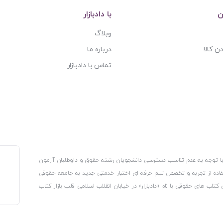
ن
با دادبازار
وبلاگ
ن کالا
درباره ما
تماس با دادبازار
، با توجه به عدم تناسب دسترسی دانشجویان رشته حقوق و داوطلبان آزمون
استفاده از تجربه و تخصص تیم حرفه ای اختبار خدمتی جدید به جامعه حقوقی
 کتاب های حقوقی با نام «دادبازار» در خیابان انقلاب اسلامی قلب بازار کتاب
کترونیکی وزارت صنعت، معدن و تجارت، نشان ملی ثبت رسانه های دیجیتال از
از اتحادیه ناشران و کتابفروشان تهران به منظور ارائه مطمئن ترین خدمات