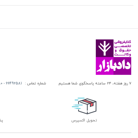
۷ روز هفته، ۲۴ ساعته پاسخگوی شما هستیم
شماره تماس :
66492581 - 66413280 (021)
تحویل اکسپرس
پشتی