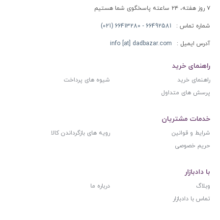
۷ روز هفته، ۲۴ ساعته پاسخگوی شما هستیم
شماره تماس :
66492581 - 66413280 (021)
آدرس ایمیل :
info [at] dadbazar.com
راهنمای خرید
راهنمای خرید
شیوه های پرداخت
پرسش های متداول
خدمات مشتریان
شرایط و قوانین
رویه های بازگرداندن کالا
حریم خصوصی
با دادبازار
وبلاگ
درباره ما
تماس با دادبازار