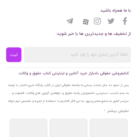
با ما همراه باشید
از تخفیف ها و جدیدترین ها با خبر شوید:
ثبت
کتابفروشی حقوقی دادبازار خرید آنلاین و اینترنتی کتاب حقوق و وکالت
پس از حدود ده سال خدمت رسانی به جامعه حقوقی ایران در قالب پایگاه خبری اختبار، با توجه
به عدم تناسب دسترسی دانشجویان رشته حقوق و داوطلبان آزمون های وکالت، قضاوت و ...
سراسر کشور به منابع معتبر و بروز، به این فکر افتادیم با استفاده از تجربه و تخصص تیم حرفه
ای اختبار خدمتی جدید به جامعه حقوقی ایران ارائه کنیم. به این منظور با راه اندازی و تجهیز
نمایشگاه و فروشگاه دائمی تخصصی کتاب های حقوقی با نام «دادبازار» در خیابان انقلاب
اسلامی قلب بازار کتاب ایران و اخذ مجوزهای قانونی از جمله نماد اعتماد الکترونیک از مرکز
توسعه تجارت الکترونیکی وزارت صنعت، معدن و تجارت، نشان ملی ثبت رسانه های دیجیتال از