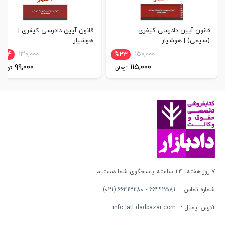
قانون آیین دادرسی کیفری
قانون آیین دادرسی کیفری |
(سیمی) | هوشیار
هوشیار
%24
۱۳۰,۰۰۰
%23
۱۵۰,۰۰۰
۹۹,۰۰۰
۱۱۵,۰۰۰
تومان
تومان
۷ روز هفته، ۲۴ ساعته پاسخگوی شما هستیم
شماره تماس :
66492581 - 66413280 (021)
آدرس ایمیل :
info [at] dadbazar.com