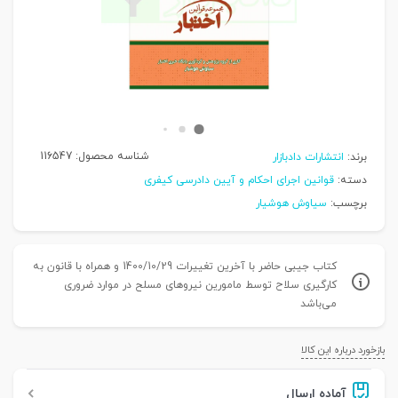
شناسه محصول:
116547
برند:
انتشارات دادبازار
دسته:
قوانین اجرای احکام و آیین دادرسی کیفری
برچسب:
سیاوش هوشیار
کتاب جیبی حاضر با آخرین تغییرات 1400/10/29 و همراه با قانون به
کارگیری سلاح توسط مامورین نیروهای مسلح در موارد ضروری
می‌باشد
بازخورد درباره این کالا
آماده ارسال