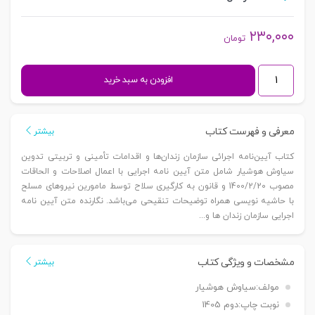
۲۳۰,۰۰۰
تومان
آیین‌نامه
افزودن به سبد خرید
اجرایی
سازمان
زندان
معرفی و فهرست کتاب
بیشتر
ها
کتاب آیین‌نامه اجرائی سازمان زندان‌ها و اقدامات تأمینی و تربیتی تدوین
و
سیاوش هوشیار شامل متن آیین نامه اجرایی با اعمال اصلاحات و الحاقات
اقدامات
مصوب 1400/2/20 و قانون به کارگیری سلاح توسط مامورین نیروهای مسلح
تامینی
با حاشیه نویسی همراه توضیحات تنقیحی می‌باشد. نگارنده متن آیین نامه
و
اجرایی سازمان زندان ها و...
تربیتی
|
مشخصات و ویژگی کتاب
بیشتر
هوشیار
عدد
مولف:
سیاوش هوشیار
نوبت چاپ:
دوم 1405