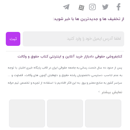
از تخفیف ها و جدیدترین ها با خبر شوید:
ثبت
کتابفروشی حقوقی دادبازار خرید آنلاین و اینترنتی کتاب حقوق و وکالت
پس از حدود ده سال خدمت رسانی به جامعه حقوقی ایران در قالب پایگاه خبری اختبار، با توجه
به عدم تناسب دسترسی دانشجویان رشته حقوق و داوطلبان آزمون های وکالت، قضاوت و ...
سراسر کشور به منابع معتبر و بروز، به این فکر افتادیم با استفاده از تجربه و تخصص تیم حرفه
ای اختبار خدمتی جدید به جامعه حقوقی ایران ارائه کنیم. به این منظور با راه اندازی و تجهیز
نمایشگاه و فروشگاه دائمی تخصصی کتاب های حقوقی با نام «دادبازار» در خیابان انقلاب
اسلامی قلب بازار کتاب ایران و اخذ مجوزهای قانونی از جمله نماد اعتماد الکترونیک از مرکز
توسعه تجارت الکترونیکی وزارت صنعت، معدن و تجارت، نشان ملی ثبت رسانه های دیجیتال از
مرکز فناوری اطلاعات و رسانه های دیجیتال وزارت فرهنگ و ارشاد اسلامی و پروانه کسب از
اتحادیه ناشران و کتابفروشان تهران به منظور ارائه مطمئن ترین خدمات مجموعه بسیار کامل و