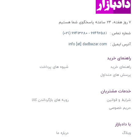
۷ روز هفته، ۲۴ ساعته پاسخگوی شما هستیم
شماره تماس :
66492581 - 66413280 (021)
آدرس ایمیل :
info [at] dadbazar.com
راهنمای خرید
راهنمای خرید
شیوه های پرداخت
پرسش های متداول
خدمات مشتریان
شرایط و قوانین
رویه های بازگرداندن کالا
حریم خصوصی
با دادبازار
وبلاگ
درباره ما