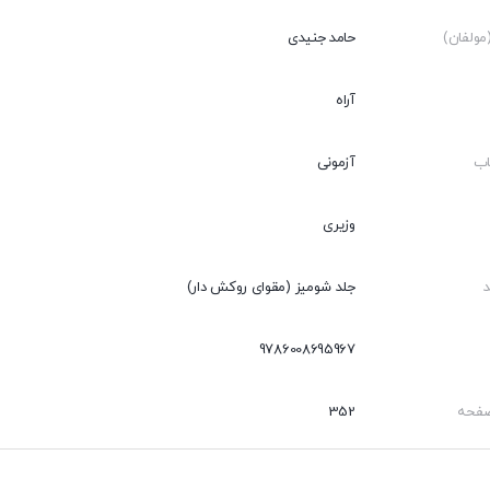
ولفان)
حامد جنیدی
آراه
اب
آزمونی
وزیری
جلد شومیز (مقوای روکش دار)
9786008695967
صفحه
352