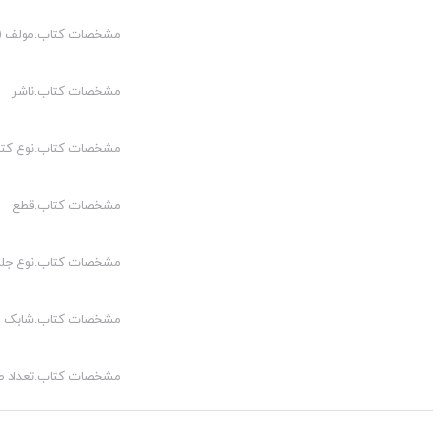
بخش تاریخ ادبیات و نقد ادبی
مشخصات کتاب.مولف (م
بخش صرف و نحو (کاربردی)
مشخصات کتاب.ناشر
بخش برگزیده متون عربی (ترجمه و درک مطلب)
بخش علوم بلاغی (معانی-بیان-بدیع-عروض)
مشخصات کتاب.نوع کت
بخش ویژه نامه شب امتحان
بخش سوالات ادوار گذشته آزمون استخدامی دبیر عربی
مشخصات کتاب.قطع
بخش سوالات تالیفی و شبیه سازی آزمون استخدامی عربی
مشخصات کتاب.نوع جلد
کیفیت محتوا:
مشخصات کتاب.شابک
قیمت مناسب:
مشخصات کتاب.تعداد 
کیفیت چاپ: