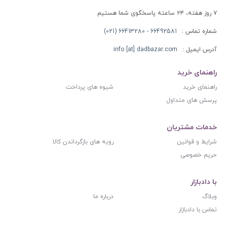
۷ روز هفته، ۲۴ ساعته پاسخگوی شما هستیم
شماره تماس :
66492581 - 66413280 (021)
آدرس ایمیل :
info [at] dadbazar.com
راهنمای خرید
راهنمای خرید
شیوه های پرداخت
پرسش های متداول
خدمات مشتریان
شرایط و قوانین
رویه های بازگرداندن کالا
حریم خصوصی
با دادبازار
وبلاگ
درباره ما
تماس با دادبازار