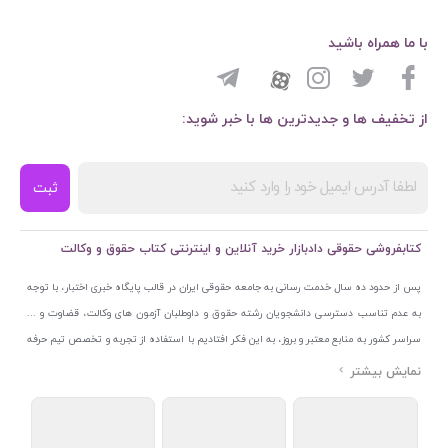
با ما همراه باشید
از تخفیف ها و جدیدترین ها با خبر شوید:
ثبت
کتابفروشی حقوقی دادبازار خرید آنلاین و اینترنتی کتاب حقوق و وکالت
پس از حدود ده سال خدمت رسانی به جامعه حقوقی ایران در قالب پایگاه خبری اختبار، با توجه
به عدم تناسب دسترسی دانشجویان رشته حقوق و داوطلبان آزمون های وکالت، قضاوت و ...
سراسر کشور به منابع معتبر و بروز، به این فکر افتادیم با استفاده از تجربه و تخصص تیم حرفه
ای اختبار خدمتی جدید به جامعه حقوقی ایران ارائه کنیم. به این منظور با راه اندازی و تجهیز
نمایشگاه و فروشگاه دائمی تخصصی کتاب های حقوقی با نام «دادبازار» در خیابان انقلاب
اسلامی قلب بازار کتاب ایران و اخذ مجوزهای قانونی از جمله نماد اعتماد الکترونیک از مرکز
توسعه تجارت الکترونیکی وزارت صنعت، معدن و تجارت، نشان ملی ثبت رسانه های دیجیتال از