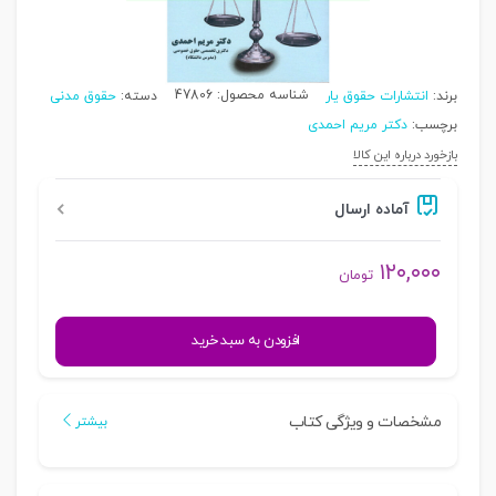
شناسه محصول:
47806
برند:
انتشارات حقوق یار
دسته:
حقوق مدنی
برچسب:
دکتر مریم احمدی
بازخورد درباره این کالا
آماده ارسال
۱۲۰,۰۰۰
تومان
اصل
افزودن به سبد خرید
قائم
مقامی
در
مشخصات و ویژگی کتاب
بیشتر
حقوق
بیمه
(رویه