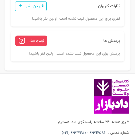
نظرات کاربران
افزودن نظر
قضایی
با
نظری برای این محصول ثبت نشده است. اولین نفر باشید!
مطالعه
تطبیقی
در
پرسش ها
ثبت پرسش
حقوق
فرانسه
پرسش برای این محصول ثبت نشده است. اولین نفر باشید!
و
انگلیس)
|
دکتر
احمدی
عدد
۷ روز هفته، ۲۴ ساعته پاسخگوی شما هستیم
شماره تماس :
66492581 - 66413280 (021)