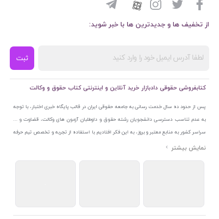
از تخفیف ها و جدیدترین ها با خبر شوید:
ثبت
کتابفروشی حقوقی دادبازار خرید آنلاین و اینترنتی کتاب حقوق و وکالت
پس از حدود ده سال خدمت رسانی به جامعه حقوقی ایران در قالب پایگاه خبری اختبار، با توجه
به عدم تناسب دسترسی دانشجویان رشته حقوق و داوطلبان آزمون های وکالت، قضاوت و ...
سراسر کشور به منابع معتبر و بروز، به این فکر افتادیم با استفاده از تجربه و تخصص تیم حرفه
ای اختبار خدمتی جدید به جامعه حقوقی ایران ارائه کنیم. به این منظور با راه اندازی و تجهیز
نمایشگاه و فروشگاه دائمی تخصصی کتاب های حقوقی با نام «دادبازار» در خیابان انقلاب
اسلامی قلب بازار کتاب ایران و اخذ مجوزهای قانونی از جمله نماد اعتماد الکترونیک از مرکز
توسعه تجارت الکترونیکی وزارت صنعت، معدن و تجارت، نشان ملی ثبت رسانه های دیجیتال از
مرکز فناوری اطلاعات و رسانه های دیجیتال وزارت فرهنگ و ارشاد اسلامی و پروانه کسب از
اتحادیه ناشران و کتابفروشان تهران به منظور ارائه مطمئن ترین خدمات مجموعه بسیار کامل و