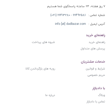
۷ روز هفته، ۲۴ ساعته پاسخگوی شما هستیم
شماره تماس :
66492581 - 66413280 (021)
آدرس ایمیل :
info [at] dadbazar.com
راهنمای خرید
راهنمای خرید
شیوه های پرداخت
پرسش های متداول
خدمات مشتریان
شرایط و قوانین
رویه های بازگرداندن کالا
حریم خصوصی
با دادبازار
وبلاگ
درباره ما
تماس با دادبازار