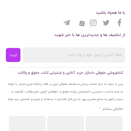
با ما همراه باشید
از تخفیف ها و جدیدترین ها با خبر شوید:
ثبت
کتابفروشی حقوقی دادبازار خرید آنلاین و اینترنتی کتاب حقوق و وکالت
پس از حدود ده سال خدمت رسانی به جامعه حقوقی ایران در قالب پایگاه خبری اختبار، با توجه
به عدم تناسب دسترسی دانشجویان رشته حقوق و داوطلبان آزمون های وکالت، قضاوت و ...
سراسر کشور به منابع معتبر و بروز، به این فکر افتادیم با استفاده از تجربه و تخصص تیم حرفه
ای اختبار خدمتی جدید به جامعه حقوقی ایران ارائه کنیم. به این منظور با راه اندازی و تجهیز
نمایشگاه و فروشگاه دائمی تخصصی کتاب های حقوقی با نام «دادبازار» در خیابان انقلاب
اسلامی قلب بازار کتاب ایران و اخذ مجوزهای قانونی از جمله نماد اعتماد الکترونیک از مرکز
توسعه تجارت الکترونیکی وزارت صنعت، معدن و تجارت، نشان ملی ثبت رسانه های دیجیتال از